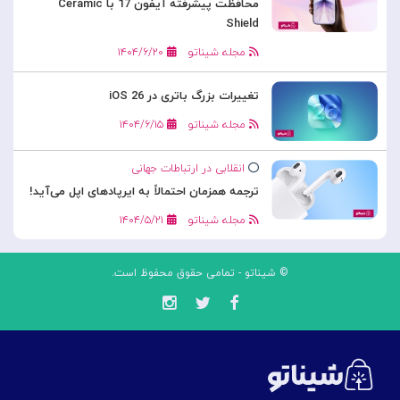
محافظت پیشرفته آیفون 17 با Ceramic
Shield
مجله شیناتو
۱۴۰۴/۶/۲۰
تغییرات بزرگ باتری در iOS 26
مجله شیناتو
۱۴۰۴/۶/۱۵
انقلابی در ارتباطات جهانی
ترجمه همزمان احتمالاً به ایرپادهای اپل می‌آید!
مجله شیناتو
۱۴۰۴/۵/۲۱
© شیناتو - تمامی حقوق محفوظ است.