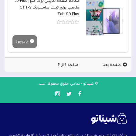
محافظ صفحه نمایش بوف مدل 5D-Plus
مناسب برای تبلت سامسونگ Galaxy
Tab S8 Plus
ناموجود
صفحه بعد
صفحه
۱
از
۲
© شیناتو - تمامی حقوق محفوظ است.
با "شیناتو" آسوده خرید کنید، شیناتو دارای "جواز کسب" از "اتحادیه کشوری