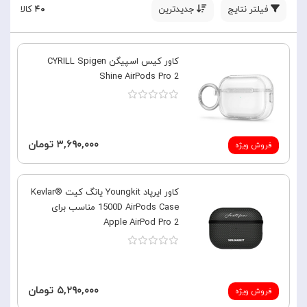
فیلتر نتایج
جدیدترین
۴۰
کالا
کاور کیس اسپیگن CYRILL Spigen
Shine AirPods Pro 2
۳,۶۹۰,۰۰۰ تومان
فروش ویژه
کاور ایرپاد Youngkit یانگ کیت Kevlar®
1500D AirPods Case مناسب برای
Apple AirPod Pro 2
۵,۲۹۰,۰۰۰ تومان
فروش ویژه