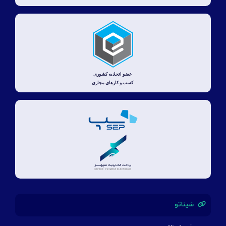
شیناتو