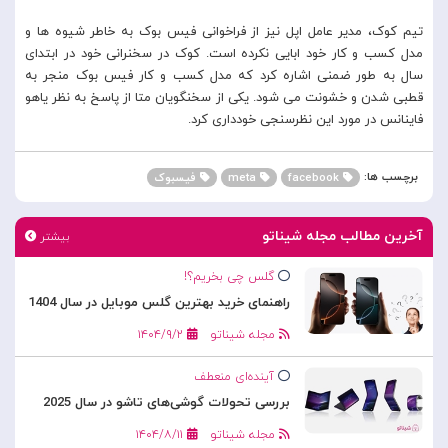
تیم کوک، مدیر عامل اپل نیز از فراخوانی فیس بوک به خاطر شیوه ها و
مدل کسب و کار خود ابایی نکرده است. کوک در سخنرانی خود در ابتدای
سال به طور ضمنی اشاره کرد که مدل کسب و کار فیس بوک منجر به
قطبی شدن و خشونت می شود. یکی از سخنگویان متا از پاسخ به نظر یاهو
فاینانس در مورد این نظرسنجی خودداری کرد.
برچسب ها:
facebook
meta
فیسبوک
آخرین مطالب مجله شیناتو
بیشتر
گلس چی بخریم؟!
راهنمای خرید بهترین گلس موبایل در سال 1404
مجله شیناتو
۱۴۰۴/۹/۲
آینده‌ای منعطف
بررسی تحولات گوشی‌های تاشو در سال 2025
مجله شیناتو
۱۴۰۴/۸/۱۱