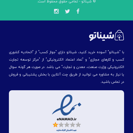
© شیناتو - تمامی حقوق محفوظ است.
با "شیناتو" آسوده خرید کنید، شیناتو دارای "جواز کسب" از "اتحادیه کشوری
کسب و کارهای مجازی" و "نماد اعتماد الکترونیکی" از "مركز توسعه تجارت
الكترونیكی وزارت صنعت، معدن و تجارت" می باشد. در صورت هر گونه سوال
یا نیاز به مشاوره می توانید از طریق چت آنلاین با بخش پشتیبانی و فروش
در تماس باشید.