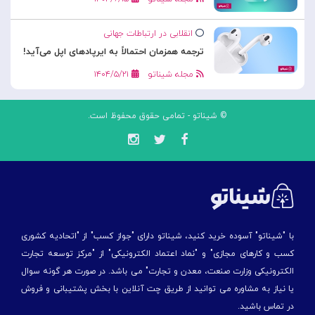
انقلابی در ارتباطات جهانی
ترجمه همزمان احتمالاً به ایرپادهای اپل می‌آید!
مجله شیناتو
۱۴۰۴/۵/۲۱
© شیناتو - تمامی حقوق محفوظ است.
با "شیناتو" آسوده خرید کنید، شیناتو دارای "جواز کسب" از "اتحادیه کشوری
کسب و کارهای مجازی" و "نماد اعتماد الکترونیکی" از "مركز توسعه تجارت
الكترونیكی وزارت صنعت، معدن و تجارت" می باشد. در صورت هر گونه سوال
یا نیاز به مشاوره می توانید از طریق چت آنلاین با بخش پشتیبانی و فروش
در تماس باشید.