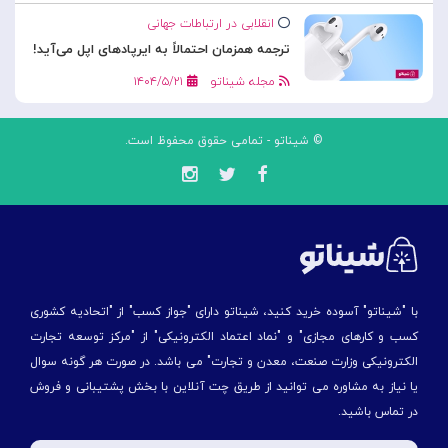
انقلابی در ارتباطات جهانی
ترجمه همزمان احتمالاً به ایرپادهای اپل می‌آید!
مجله شیناتو
۱۴۰۴/۵/۲۱
© شیناتو - تمامی حقوق محفوظ است.
با "شیناتو" آسوده خرید کنید، شیناتو دارای "جواز کسب" از "اتحادیه کشوری
کسب و کارهای مجازی" و "نماد اعتماد الکترونیکی" از "مركز توسعه تجارت
الكترونیكی وزارت صنعت، معدن و تجارت" می باشد. در صورت هر گونه سوال
یا نیاز به مشاوره می توانید از طریق چت آنلاین با بخش پشتیبانی و فروش
در تماس باشید.