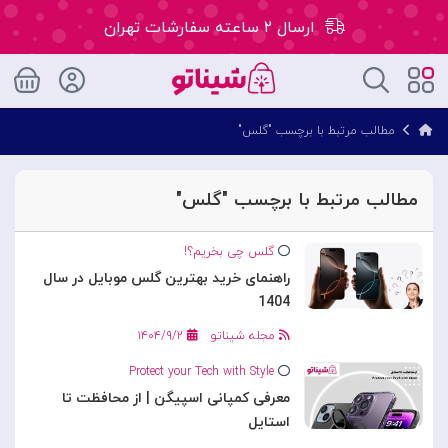
ارسال ۲ ساعته سفارشات تهران
۵۰ هزار تومان تخفیف اولین سفارش کد: WLC
مطالب مرتبط با برچسب "گلس"
ارسال ۲ ساعته سفارشات تهران
مطالب مرتبط با برچسب "گلس"
گلس چی بخریم؟!
راهنمای خرید بهترین گلس موبایل در سال
1404
مجله شیناتو
۱۴۰۴/۹/۲
Protect your Tech with Style
معرفی کمپانی اسپیگن | از محافظت تا
استایل