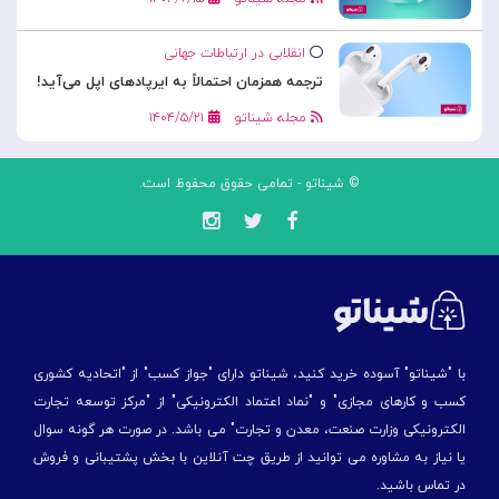
انقلابی در ارتباطات جهانی
ترجمه همزمان احتمالاً به ایرپادهای اپل می‌آید!
مجله شیناتو
۱۴۰۴/۵/۲۱
© شیناتو - تمامی حقوق محفوظ است.
با "شیناتو" آسوده خرید کنید، شیناتو دارای "جواز کسب" از "اتحادیه کشوری
کسب و کارهای مجازی" و "نماد اعتماد الکترونیکی" از "مركز توسعه تجارت
الكترونیكی وزارت صنعت، معدن و تجارت" می باشد. در صورت هر گونه سوال
یا نیاز به مشاوره می توانید از طریق چت آنلاین با بخش پشتیبانی و فروش
در تماس باشید.