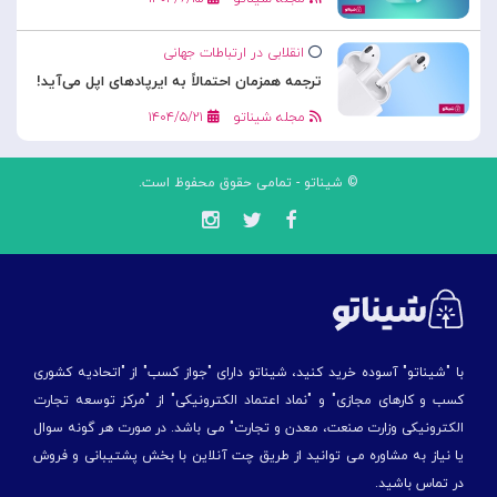
انقلابی در ارتباطات جهانی
ترجمه همزمان احتمالاً به ایرپادهای اپل می‌آید!
مجله شیناتو
۱۴۰۴/۵/۲۱
© شیناتو - تمامی حقوق محفوظ است.
با "شیناتو" آسوده خرید کنید، شیناتو دارای "جواز کسب" از "اتحادیه کشوری
کسب و کارهای مجازی" و "نماد اعتماد الکترونیکی" از "مركز توسعه تجارت
الكترونیكی وزارت صنعت، معدن و تجارت" می باشد. در صورت هر گونه سوال
یا نیاز به مشاوره می توانید از طریق چت آنلاین با بخش پشتیبانی و فروش
در تماس باشید.