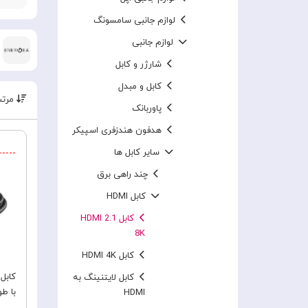
لوازم جانبی سامسونگ
لوازم جانبی
شارژر و کابل
کابل و مبدل
مرتب
پاوربانک
هدفون هندزفری اسپیکر
سایر کابل ها
چند راهی برق
کابل HDMI
کابل HDMI 2.1
8K
کابل HDMI 4K
کابل لایتنینگ به
با طول .8
HDMI