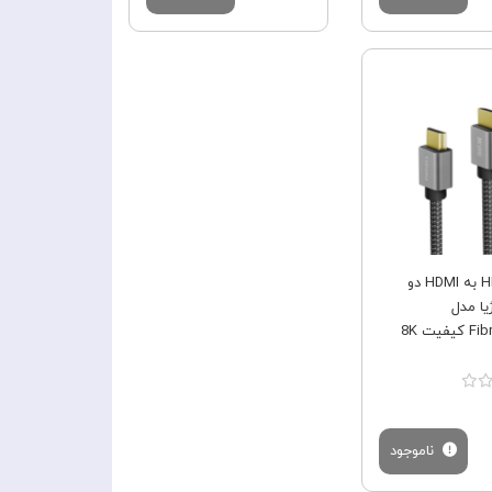
فروش ویژه
کابل HDMI به HDMI دو
یا مدل
یت 8K
ناموجود