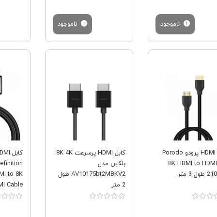
ناموجود
ناموجود
فروش ویژه
فروش ویژه
کابل HDMI پرودو Porodo
کابل HDMI پرسرعت 8K 4K
8K HDMI to HDMI
بلکین مدل
finition
ل 3 متر
AV10175bt2MBKV2 طول
MI to 8K
2 متر
I Cable
WKGQ000001 ط