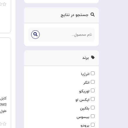
جستجو در نتایج
برند
انرژیا
انکر
اوریکو
ایکس او
HDM3
بلکین
طول 3 مت
بیسوس
پرودو