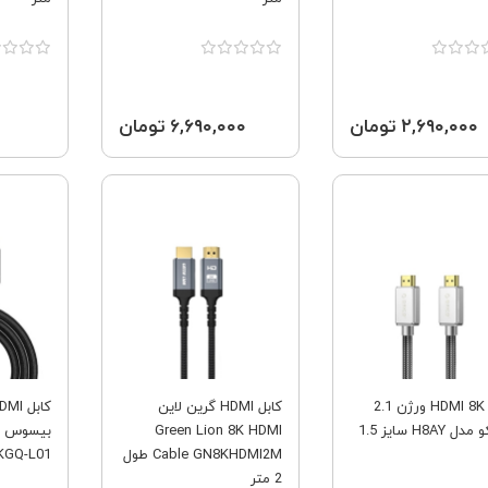
۲,۶۹۰,۰۰۰ تومان
۶,۶۹۰,۰۰۰ تومان
فروش ویژه
فروش ویژه
کابل HDMI 8K ورژن 2.1
کابل HDMI گرین لاین
اوریکو مدل H8AY سایز 1.5
Green Lion 8K HDMI
Cable GN8KHDMI2M طول
AKGQ-L01
2 متر