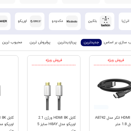
انرژیا
بلکین
مکدودو
اوریکو
 سازی بر اساس:
جدیدترین
پربازدیدترین
پرفروش ترین
محبوب ترین
فروش ویژه
فروش ویژه
کابل HDMI انکر مدل A8742
کابل HDMI 8K ورژن 2.1
1 متر
اوریکو مدل H8AY سایز 5
متر
متر