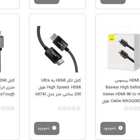
فروش ویژه
فروش ویژه
کابل HDMI بیسوس
کابل انکر HDMI به Ultra
Baseus High Defini
High Speed- HDMI طول
متری انرژ
Series HDMI 8K to 
200 سانتی متر مدل A8743
FibraTough کیف
Cable WKGQ000201 طول
ناموجود
ناموجود