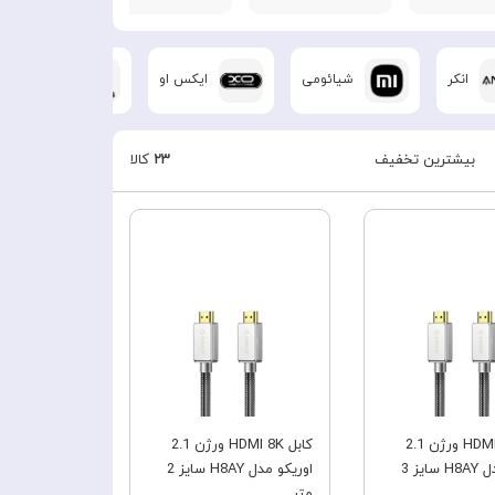
انکر
شیائومی
ایکس او
بیسوس
بیشترین تخفیف
۲۳
کالا
فروش ویژه
فروش ویژه
کابل HDMI 8K ورژن 2.1
کابل HDMI 8K ورژن 2.1
اوریکو مدل H8AY سایز 3
اوریکو مدل H8AY سایز 2
متر