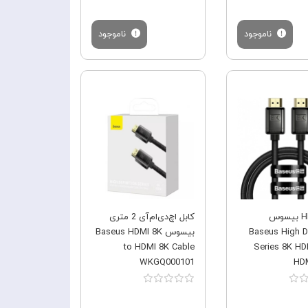
ناموجود
ناموجود
فروش ویژه
فروش ویژه
کابل HDMI بیسوس
کابل اچ‌دی‌ام‌آی 2 متری
Baseus High De
بیسوس Baseus HDMI 8K
to HDMI 8K Cable
Series 8K HD
WKGQ000101
HDM
ول 1 متر