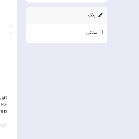
شیائومی
رنگ
گرین لاین
مکدودو
مشکی
 PD-
2101H3 طو