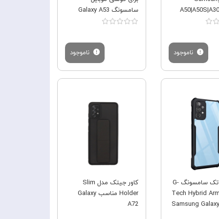
A50|A50S|A3
سامسونگ Galaxy A53
ناموجود
ناموجود
فروش ویژه
فروش ویژه
قاب جی تک سامسونگ G-
کاور جیتک مدل Slim
Tech Hybrid Ar
Holder مناسب Galaxy
A72
Samsung Galaxy