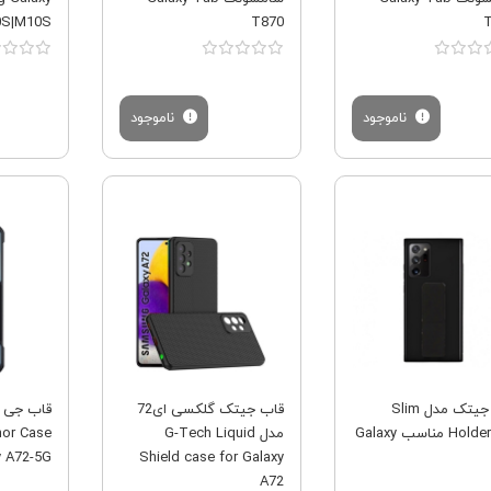
0S|M10S
T870
T
ناموجود
ناموجود
فروش ویژه
فروش ویژه
کاور جیتک مدل Slim
قاب جیتک گلکسی ای72
Holder CM مناسب Galaxy
مدل G-Tech Liquid
mor Case
 A72-5G
Shield case for Galaxy
A72