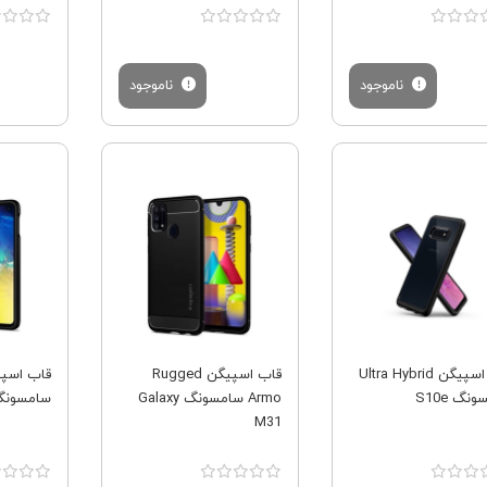
ناموجود
ناموجود
فروش ویژه
فروش ویژه
کاور اسپیگن Ultra Hybrid
قاب اسپیگن Rugged
نگ S10e
Armo سامسونگ Galaxy
سامسونگ axy S10e
M31