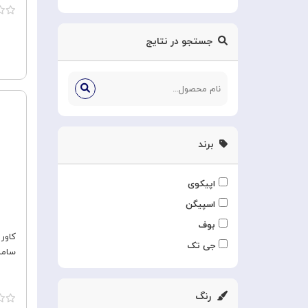
جستجو در نتایج
برند
اپیکوی
اسپیگن
بوف
جی تک
سامسو
رنگ