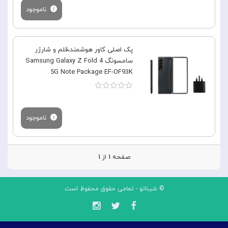
ناموجود
پک اصلی کاور هوشمند،قلم و شارژر
سامسونگ Samsung Galaxy Z Fold 4
5G Note Package EF-OF93K
ناموجود
صفحه
۱
از
۱
© شیناتو - تمامی حقوق محفوظ است.