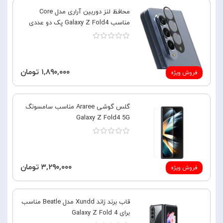
محافظ لنز دوربین آراری مدل Core
مناسب Galaxy Z Fold4 پک دو عددی
۱,۸۹۰,۰۰۰ تومان
فروش ویژه
گلس گوشی Araree مناسب سامسونگ
Galaxy Z Fold4 5G
۳,۲۹۰,۰۰۰ تومان
فروش ویژه
قاب برند زاند Xundd مدل Beatle مناسب
برای Galaxy Z Fold 4