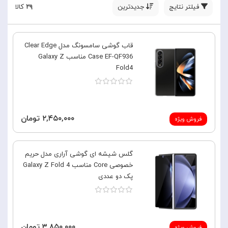
فیلتر نتایج
جدیدترین
۲۹
کالا
قاب گوشی سامسونگ مدل Clear Edge
Case EF-QF936 مناسب Galaxy Z
Fold4
۲,۴۵۰,۰۰۰ تومان
فروش ویژه
گلس شیشه ای گوشی آراری مدل حریم
خصوصی Core مناسب Galaxy Z Fold 4
پک دو عددی
۳,۸۵۰,۰۰۰ تومان
فروش ویژه