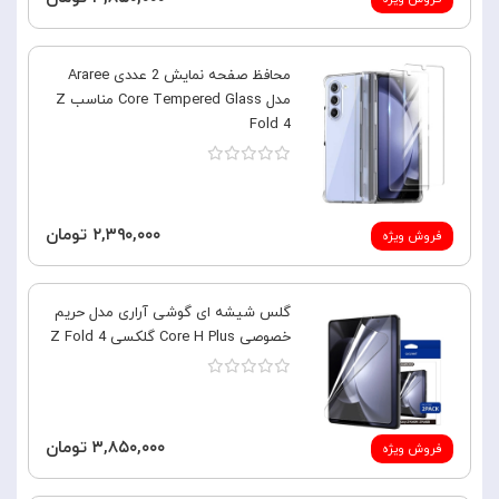
محافظ صفحه نمایش 2 عددی Araree
مدل Core Tempered Glass مناسب Z
Fold 4
۲,۳۹۰,۰۰۰ تومان
فروش ویژه
گلس شیشه ای گوشی آراری مدل حریم
خصوصی Core H Plus گلکسی Z Fold 4
۳,۸۵۰,۰۰۰ تومان
فروش ویژه