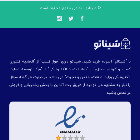
© شیناتو - تمامی حقوق محفوظ است.
با "شیناتو" آسوده خرید کنید، شیناتو دارای "جواز کسب" از "اتحادیه کشوری
کسب و کارهای مجازی" و "نماد اعتماد الکترونیکی" از "مركز توسعه تجارت
الكترونیكی وزارت صنعت، معدن و تجارت" می باشد. در صورت هر گونه سوال
یا نیاز به مشاوره می توانید از طریق چت آنلاین با بخش پشتیبانی و فروش
در تماس باشید.