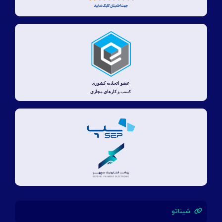
شیناتو