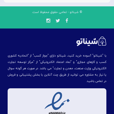
© شیناتو - تمامی حقوق محفوظ است.
با "شیناتو" آسوده خرید کنید، شیناتو دارای "جواز کسب" از "اتحادیه کشوری
کسب و کارهای مجازی" و "نماد اعتماد الکترونیکی" از "مركز توسعه تجارت
الكترونیكی وزارت صنعت، معدن و تجارت" می باشد. در صورت هر گونه سوال
یا نیاز به مشاوره می توانید از طریق چت آنلاین با بخش پشتیبانی و فروش
در تماس باشید.