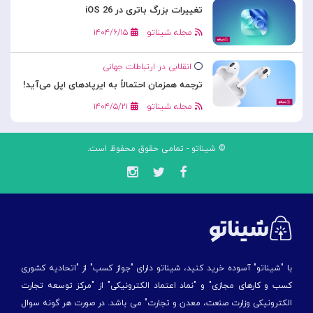
تغییرات بزرگ باتری در iOS 26
مجله شیناتو
۱۴۰۴/۶/۱۵
انقلابی در ارتباطات جهانی
ترجمه همزمان احتمالاً به ایرپادهای اپل می‌آید!
مجله شیناتو
۱۴۰۴/۵/۲۱
© شیناتو - تمامی حقوق محفوظ است.
با "شیناتو" آسوده خرید کنید، شیناتو دارای "جواز کسب" از "اتحادیه کشوری
کسب و کارهای مجازی" و "نماد اعتماد الکترونیکی" از "مركز توسعه تجارت
الكترونیكی وزارت صنعت، معدن و تجارت" می باشد. در صورت هر گونه سوال