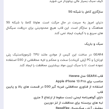
کیف سبک بسیار عالی برخوردار می شوید.
سازگاری کامل با شبکه 5G
دنیای امروز به سرعت در حال حرکت است. هاوانا کاملا با شبکه 5G
هماهنگ و سازگار است. این قاب هیچ محدودیتی برای دریافت سیگنال
های سریع و با کیفیت ایجاد نمی کند.
سبک و باریک
GEAR4 در ساخت این کیس از موادی مانند TPU (ترموپلاستیک پلی
اورتان) و PC (پلی کربنات) سخت و محکم و لایه محافظتی از D3O استفاده
نموده است. تا با سبک ترین مواد بیشترین محافظت را ایجاد کند.
قاب GEAR4 مدل Havana
مناسب برای Apple iPhone 13 Pro
استفاده از فناوری محافظتی ضربه گیر D3O در قسمت های بالا و پایین
قاب
دارای گواهینامه ایمنی تست سقوط از ارتفاع 3 متری
لبه های برجسته برای محافظت از لنز دوربین
پوشش آنتی میکروبیال RepelFlex