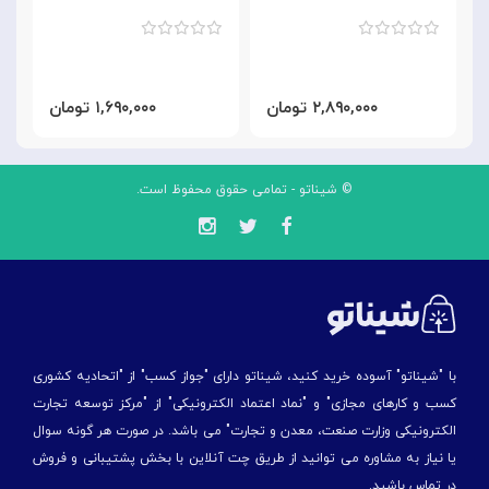
۲,۸۹۰,۰۰۰ تومان
۱,۶۹۰,۰۰۰ تومان
© شیناتو - تمامی حقوق محفوظ است.
با "شیناتو" آسوده خرید کنید، شیناتو دارای "جواز کسب" از "اتحادیه کشوری
کسب و کارهای مجازی" و "نماد اعتماد الکترونیکی" از "مركز توسعه تجارت
الكترونیكی وزارت صنعت، معدن و تجارت" می باشد. در صورت هر گونه سوال
یا نیاز به مشاوره می توانید از طریق چت آنلاین با بخش پشتیبانی و فروش
در تماس باشید.