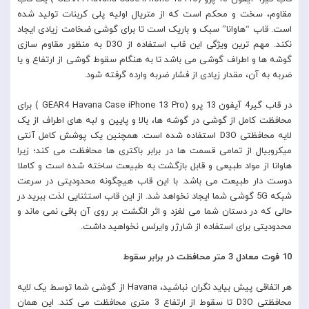
مقاوم، سخت و محکم است که از متریال اولیه پلی کربنات تولید شده
است. قاب “هاوانا” سبک و باریک است تا برای گوشی ضخامت زیادی ایجاد
نکند. مهم ترین ویژگی این قاب استفاده از D3O به منظور مقاوم سازی
گوشه ها و اطراف گوشی می باشد تا به هنگام سقوط گوشی از ارتفاع و یا
ضربه به آن، مقدار زیادی از فشار ضربه وارده گرفته شود.
در قاب گیر4 آیفون 13 پرو (GEAR4 Havana Case iPhone 13 Pro ) برای
محافظت کامل از گوشی در گوشه ها، بالا و پایین و لبه های اطراف از یک
لایه محافظتی D3O استفاده شده است. همچنین یک پوشش کامل آنتی
میکروبیال از تمامی قسمت ها در برابر باکتری ها محافظت می کند؛ زیرا
هاوانا از مواد طبیعی و قابل بازگشت به طبیعت ساخته شده است و کاملا
دوست دار طبیعت می باشد. با این قاب هیچگونه محدودیتی در سرعت
شبکه 5G گوشی شما ایجاد نخواهد شد. از این قاب استثنایی لذت ببرید در
حالی که در دستان شما می لغزد و اثر انگشت بر روی آن باقی نمی ماند و
محدودیتی برای استفاده از شارژر وایرلس نخواهید داشت.
10 فوت معادل 3 متر محافظت در برابر سقوط
هر اتفاقی پیش بیاید نگران نباشید، Havana از گوشی شما توسط یک لایه
محافظتی D3O تا سقوط از ارتفاع 3 متری محافظت می کند. این همان