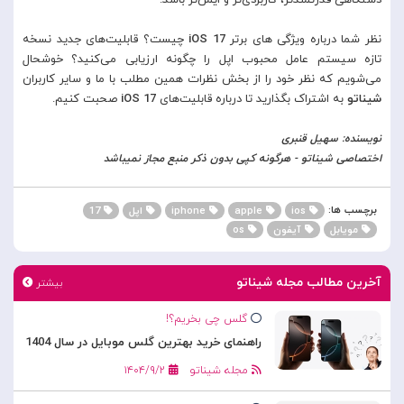
دستگاهی قدرتمندتر، کاربردی‌تر و ایمن‌تر باشد.
نظر شما درباره ویژگی های برتر
iOS 17
چیست؟ قابلیت‌های جدید نسخه
تازه سیستم عامل محبوب اپل را چگونه ارزیابی می‌کنید؟ خوشحال
می‌شویم که نظر خود را از بخش نظرات همین مطلب با ما و سایر کاربران
شیناتو
به اشتراک بگذارید تا درباره قابلیت‌های
iOS 17
صحبت کنیم.
نویسنده: سهیل قنبری
اختصاصی شیناتو - هرگونه کپی بدون ذکر منبع مجاز نمیباشد
برچسب ها:
ios
apple
iphone
اپل
17
مویابل
آیفون
os
آخرین مطالب مجله شیناتو
بیشتر
گلس چی بخریم؟!
راهنمای خرید بهترین گلس موبایل در سال 1404
مجله شیناتو
۱۴۰۴/۹/۲