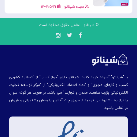
مجله شیناتو
۱۴۰۴/۵/۲۱
© شیناتو - تمامی حقوق محفوظ است.
با "شیناتو" آسوده خرید کنید، شیناتو دارای "جواز کسب" از "اتحادیه کشوری
کسب و کارهای مجازی" و "نماد اعتماد الکترونیکی" از "مركز توسعه تجارت
الكترونیكی وزارت صنعت، معدن و تجارت" می باشد. در صورت هر گونه سوال
یا نیاز به مشاوره می توانید از طریق چت آنلاین با بخش پشتیبانی و فروش
در تماس باشید.