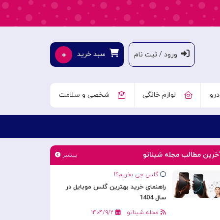
۰
سبد خرید
ورود / ثبت نام
درو
لوازم خانگی
شخصی و سلامت
خرین مطالب مجله شیناتو
بیشتر
گلس چی بخریم؟!
راهنمای خرید بهترین گلس موبایل در
سال 1404
مجله شیناتو
۱۴۰۴/۹/۲