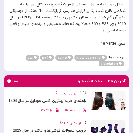
مسائل مربوط به مجوز موسیقی از فروشگاه‌های دیجیتال روی رایانه
شخصی خارج شد و بنا بر گزارش‌ها، پس از بازگشت، 10 آهنگ از موسیقی
متن آن گم شده بود. داستان مشابهی با انتشار مجدد Crazy Taxi در سال
2010 روی PS3 و Xbox 360 بود که فاقد موسیقی و برندهای دنیای واقعی
نسخه اصلی بود.
منبع: The Verge
برچسب ها:
gta
ps4
game
metalgearsolid
playstation
آخرین مطالب مجله شیناتو
بیشتر
گلس چی بخریم؟!
راهنمای خرید بهترین گلس موبایل در سال 1404
مجله شیناتو
۱۴۰۴/۹/۲
آینده‌ای منعطف
بررسی تحولات گوشی‌های تاشو در سال 2025