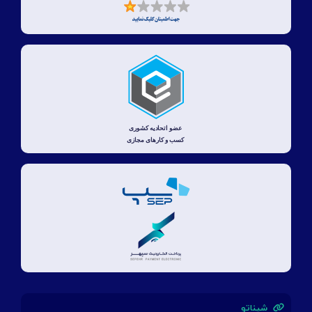
شیناتو