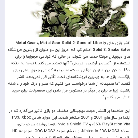
ناشر بازی های
Metal Gear Solid 2: Sons of Liberty
و
Metal Gear
Solid 3: Snake Eater ا
علام کرد که امروز این دو عنوان از ویترین فروشگاه
های دیجیتال موقتا حذف می شوند، در حالی که کونامی مجوزها را برای
استفاده از "تصاویر آرشیوی تاریخی" آنها تمدید می کند.با توجه به اینکه
حذف‌ شدن این عناوین موقتی است، اما بیانیه کونامی جدول زمانی برای
بازگشت بازی‌ها به ویترین فروشگاه‌های تحت تأثیر قرار نمی‌دهد. ناشر
گفت: "ما صمیمانه از شما درخواست می کنیم که صبر و درک خود را داشته
باشید، زیرا ما برای بار دیگر در دسترس قرار دادن این محصولات برای خرید
تلاش می کنیم."
این حذف‌ها بر انتشار مجدد دیجیتالی مختلف دو بازی تأثیر می‌گذارد که در
ابتدا در سال‌های 2001 و 2004 منتشر شدند. این موارد شامل PS3، Xbox
360، PlayStation Vita، و Nvidia Shield TV بازسازی‌شده هر دو بازی،
نسخه Nintendo 3DS MGS3، و انتشار مجدد GOG MGS2. مجموعه HD
بازی ها نیز از سرویس پخش PlayStation Now ناپدید می شوند.