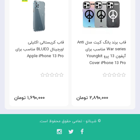
قاب برند یانگ کیت مدل Anti
قاب کریستالی اکلیلی
War series مناسب برای
اورجینال BLUEO مناسب برای
آیفون 13 پرو Youngkit
Apple iPhone 13 Pro
موب
Cover iPhone 13 Pro
۲,۸۹۰,۰۰۰ تومان
۱,۶۹۰,۰۰۰ تومان
© شیناتو - تمامی حقوق محفوظ است.