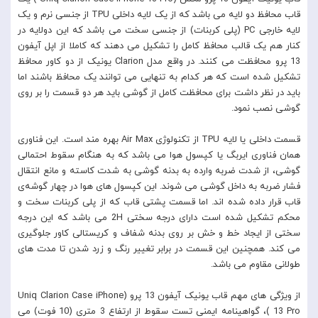
قاب محافظ دو لایه می باشد که از یک لایه داخلی TPU از جنسی نرم و یک
لایه خارجی PC (پلی کربنات) از جنسی سخت می باشد که این دولایه در
کنار هم یک قالب محافظ کامل را تشکیل می دهند که کاملا از اپل آیفون
13 پرو محافظت می کنند. در واقع مدل Clarion یونیک از دو کاور محافظ
تشکیل شده است که هر کدام به تنهایی می توانند یک محافظ باشند اما
باید در نظر داشت برای محافظت کامل از گوشی باید هر دو قسمت را بر روی
گوشی نصب نمود.
قسمت داخلی یا لایه TPU از تکنولوژی Air Max بهره مند است. این فناوری
همان فناوری ایربگ یا کپسول هوا می باشد که به هنگام سقوط احتمالی
گوشی، از شدت ضربه وارده به بدنه گوشی به شدت کاسته و مانع انتقال
فشار ضربه به داخل گوشی می شوند. این کپسول های هوا در چهار گوشه‌ی
قاب قرار داده شده اند. اما قسمت پشتی قاب که از پلی کربنات سخت و
محکم تشکیل شده است دارای درجه سختی 2H می باشد که این درجه
سختی از ایجاد خط و خش بر روی بدنه شفاف و کریستالی کاور جلوگیری
می کند. همچنین این قسمت در برابر تغییر رنگ و زرد شدن تا مدت های
طولانی مقاوم می باشد.
از ویژگی های مهم قاب یونیک آیفون 13 پرو (Uniq Clarion Case iPhone
13 Pro )، گواهینامه ایمنی تست سقوط از ارتفاع 3 متری (10 فوت) می