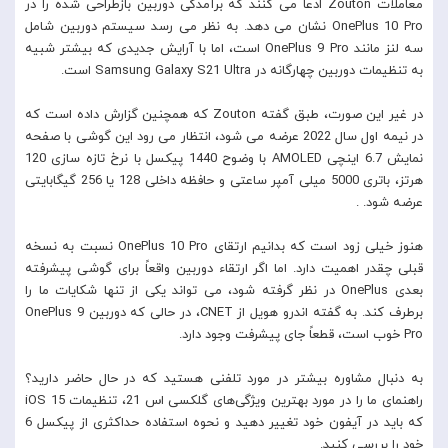
معاملات Zouton ادعا می کنند که برآمدگی دوربین بازطراحی شده را در
OnePlus 10 Pro نشان می دهد. به نظر می رسد سیستم دوربین شامل
سه لنز مانند OnePlus 9 Pro است، اما با آرایش جدیدی که بیشتر شبیه
به تنظیمات دوربین چهارگانه در Samsung Galaxy S21 Ultra است.
در غیر این صورت، طبق گفته Zouton که همچنین گزارش داده است که
در نیمه اول سال 2022 عرضه می شود، انتظار می رود این گوشی با صفحه
نمایش 6.7 اینچی AMOLED با وضوح 1440 پیکسل با نرخ تازه سازی 120
هرتز، باتری 5000 میلی آمپر ساعتی و حافظه داخلی 128 یا 256 گیگابایتی
عرضه شود. .
هنوز خیلی زود است که بدانیم ارتقای OnePlus 10 Pro نسبت به نسخه
قبلی چقدر اهمیت دارد. اما اگر ارتقاء دوربین واقعاً برای گوشی پیشرفته
بعدی OnePlus در نظر گرفته شود، می تواند یکی از تنها شکایات ما را
برطرف کند. به گفته اندرو هویل از CNET، در حالی که دوربین OnePlus 9
Pro خوب است، قطعاً جای پیشرفت وجود دارد.
به دنبال مشاوره بیشتر در مورد تلفنی هستید که در حال حاضر دارید؟
راهنمای ما را در مورد بهترین ویژگی‌های گلکسی اس 21، تنظیمات iOS 15
که باید در آیفون خود تغییر دهید و نحوه استفاده حداکثری از پیکسل 6
خود را بررسی کنید.