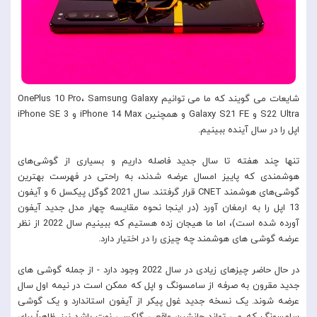
شایعات می گویند که ما می توانیم OnePlus 10 Pro، Samsung Galaxy
S22 Ultra و Galaxy S21 FE و همچنین iPhone 14 Max و iPhone SE 3
اپل را در سال آینده ببینیم.
تنها چند هفته تا سال جدید فاصله داریم و بسیاری از گوشی‌های
هوشمندی که پاییز امسال عرضه شدند، به راحتی در فهرست بهترین
گوشی‌های هوشمند CNET قرار گرفتند. سال 2021 گوگل پیکسل 6 و آیفون
13 اپل را به ارمغان آورد (در اینجا نحوه مقایسه چهار مدل جدید آیفون
آورده شده است)، اما ما هیجان زده هستیم که ببینیم سال 2022 از نظر
عرضه گوشی های هوشمند چه چیزی را در اختیار دارد.
در حال حاضر چیزهای زیادی در سال 2022 وجود دارد - از جمله گوشی های
جدید مقرون به صرفه از سامسونگ و اپل که ممکن است در نیمه اول سال
عرضه شوند. یک نسخه جدید غول پیکر از آیفون استاندارد و یک گوشی