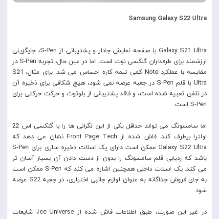
Samsung Galaxy S22 Ultra
Galaxy S21 Ultra با صفحه نمایش جادار و پشتیبانی از S-Pen، جایگزینی
ارزشمند برای طرفداران گلکسی نوت است. اما در عین حال، تجربه S-Pen در
مقایسه با عملکرد Note کمی نیمه کاره احساس می شد. برای مثال، S21
Ultra با قلم S-Pen در جعبه عرضه نمی شود، هیچ شکافی برای ذخیره آن
در تلفن تعبیه شده است، و فاقد پشتیبانی از بلوتوث و حرکت حرکتی برای
S-Pen است.
اما سامسونگ می تواند حداقل یکی از این نگرانی ها را با گلکسی اس 22
اولترا برطرف کند. فاش شده از Front Page Tech نشان می دهد که
Galaxy S22 Ultra ممکن است دارای یک اسلات ذخیره سازی برای S-Pen
باشد که ردیابی قلم سامسونگ را بدون از دست دادن آن بسیار آسان تر
می کند. یک اسلات داخلی همچنین اشاره می کند که S-Pen ممکن است
به جای فروش جداگانه به عنوان لوازم جانبی اختیاری، در جعبه S22 عرضه
شود.
در غیر این صورت، طبق اطلاعات فاش شده از Ice Universe، شایعات