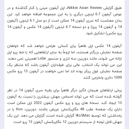
طبق گزارش Nikkei Asian Review، اپل آیفون مینی را کنار گذاشته و در
عوض آیفون 6.7 اینچی دیگری را به این مجموعه اضافه خواهد کرد. این
بدان معناست که سری آیفون 14 ممکن است از دو مدل 6.1 اینچی (آیفون
14 و آیفون 14 پرو) و دو نسخه 6.7 اینچی (آیفون 14 مکس و آیفون 14
پرو مکس) تشکیل شود.
آیفون 14 مکس اپل ظاهراً برای کسانی طراحی خواهد شد که خواهان
صفحه نمایش بزرگتر هستند، اما لزوماً به سایر ارتقاهایی که با خط پرو اپل
ارائه می شوند، مانند دوربین سه لنزی و سنسور Lidar اهمیتی نمی دهند.
این می تواند یک انتخاب عالی برای طرفداران آیفون باشد که منتظر یک
صفحه نمایش غول پیکر بوده اند اما نمی خواهند در آیفون 13 پرو مکس
1099 دلاری ولخرجی کنند.
برخی ارتقاهای هیجان انگیز دیگر ظاهراً برای بقیه سری آیفون 14 در نظر
گرفته شده است که می تواند احساس جهش بیشتری را نسبت به آیفون
13 ایجاد کند. نسخه های پرو و ​​پرو مکس آیفون 2022 اپل ممکن است
دارای یک صفحه عقب 48 مگاپیکسلی عریض باشند. دوربین، Kuo را در
یادداشتی که توسط 9to5Mac گزارش شده است، گزارش می دهد. این یک
جهش قابل توجه از سیستم دوربین 12 مگاپیکسلی آیفون 13 پرو است.