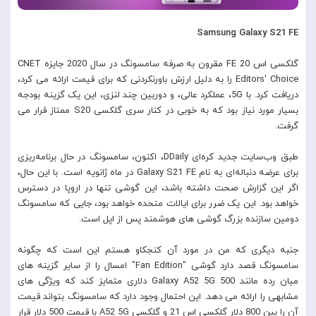
Samsung Galaxy S21 FE
گلکسی اس 20 FE مقرون به صرفه سامسونگ در سال 2020 جایزه CNET
Editors' Choice را به دلیل ارزش باورنکردنی که برای قیمت ارائه می کرد،
دریافت کرد. با 5G، عملکرد عالی، و دوربین چند لنزی، این یک گزینه بودجه
بسیار مورد نیاز بود که به خوبی در کنار سری گلکسی S20 ممتاز قرار می
گرفت.
طبق وب‌سایت جدید کره‌ای DDaily، اکنون، سامسونگ در حال برنامه‌ریزی
برای عرضه دنباله‌ای به نام Galaxy S21 FE در ماه ژانویه است. با این حال،
اگر این گزارش صحت داشته باشد، این گوشی تنها در اروپا در دسترس
خواهد بود. این یک ضرر برای ایالات متحده خواهد بود، جایی که سامسونگ
دومین سازنده بزرگ گوشی های هوشمند پس از اپل است.
جنبه دیگری که من در مورد آن کنجکاو هستم این است که چگونه
سامسونگ قصد دارد گوشی "Fan Edition" امسال را از سایر گزینه های
میان رده مانند Galaxy A52 5G 500 دلاری متمایز کند که ویژگی های
مشابهی را ارائه می دهد. این احتمال وجود دارد که سامسونگ بتواند قیمت
آن را بین 800 دلار گلکسی اس 21 و گلکسی A52 5G با قیمت 500 دلار قرار