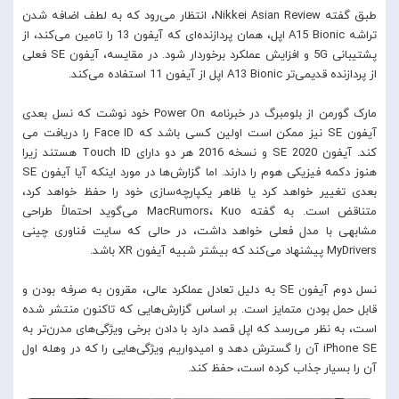
طبق گفته Nikkei Asian Review، انتظار می‌رود که به لطف اضافه شدن
تراشه A15 Bionic اپل، همان پردازنده‌ای که آیفون 13 را تامین می‌کند، از
پشتیبانی 5G و افزایش عملکرد برخوردار شود. در مقایسه، آیفون SE فعلی
از پردازنده قدیمی‌تر A13 Bionic اپل از آیفون 11 استفاده می‌کند.
مارک گورمن از بلومبرگ در خبرنامه Power On خود نوشت که نسل بعدی
آیفون SE نیز ممکن است اولین کسی باشد که Face ID را دریافت می
کند. آیفون SE 2020 و نسخه 2016 هر دو دارای Touch ID هستند زیرا
هنوز دکمه فیزیکی هوم را دارند. اما گزارش‌ها در مورد اینکه آیا آیفون SE
بعدی تغییر خواهد کرد یا ظاهر یکپارچه‌سازی خود را حفظ خواهد کرد،
متناقض است. به گفته MacRumors، Kuo می‌گوید احتمالاً طراحی
مشابهی با مدل فعلی خواهد داشت، در حالی که سایت فناوری چینی
MyDrivers پیشنهاد می‌کند که بیشتر شبیه آیفون XR باشد.
نسل دوم آیفون SE به دلیل تعادل عملکرد عالی، مقرون به صرفه بودن و
قابل حمل بودن متمایز است. بر اساس گزارش‌هایی که تاکنون منتشر شده
است، به نظر می‌رسد که اپل قصد دارد با دادن برخی ویژگی‌های مدرن‌تر به
iPhone SE آن را گسترش دهد و امیدواریم ویژگی‌هایی را که در وهله اول
آن را بسیار جذاب کرده است، حفظ کند.