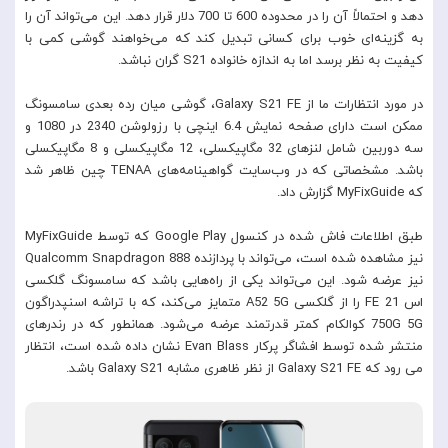
دهد و احتمالاً آن را در محدوده 600 تا 700 دلار قرار دهد. این می‌تواند آن را
به گزینه‌ای خوب برای کسانی تبدیل کند که می‌خواهند گوشی کمی با
کیفیت به نظر برسد اما به اندازه خانواده S21 گران نباشد.
در مورد انتظارات ما از Galaxy S21 FE، گوشی میان رده بعدی سامسونگ
ممکن است دارای صفحه نمایش 6.4 اینچی با رزولوشن 2340 در 1080 و
سه دوربین شامل لنزهای 32 مگاپیکسلی، 12 مگاپیکسلی و 8 مگاپیکسلی
باشد. مشخصاتی که در وب‌سایت گواهینامه‌های TENAA چین ظاهر شد
که MyFixGuide گزارش داد.
طبق اطلاعات فاش شده در کنسول Google Play که توسط MyFixGuide
نیز مشاهده شده است، می‌تواند با پردازنده Qualcomm Snapdragon 888
نیز عرضه شود. این می‌تواند یکی از راه‌هایی باشد که سامسونگ گلکسی
اس 21 FE را از گلکسی A52 5G متمایز می‌کند، که با تراشه اسنپدراگون
750G 5G کوالکام کمتر قدرتمند عرضه می‌شود. همانطور که در رندرهای
منتشر شده توسط افشاگر پرکار Evan Blass نشان داده شده است، انتظار
می رود که Galaxy S21 FE از نظر ظاهری مشابه Galaxy S21 باشد.