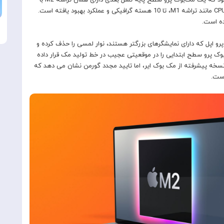
مک‌بوک پرو سطح پایه جدید اشاره می‌کند. او قبلاً اشاره کرده بود که یک مک‌بوک پرو سطح پایه نسل بعدی دارای همان تراشه M2 با
نسل بعدی مک‌بوک ایر است که دارای همان تعداد هسته‌های CPU مانند تراشه M1، تا 10 هسته گرافیکی و عملکرد بهبود یافته است.
ده است.
و اپل که دارای نمایشگرهای بزرگتر هستند، نوار لمسی را حذف کرده و
وک پرو سطح ابتدایی را در موقعیتی عجیب در خط تولید مک قرار داده
 نسخه پیشرفته از مک بوک ایر، اما تایید مجدد گورمن نشان می دهد که