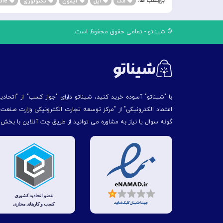
برچسب ها:
مک
اپل
آیفون
تکنولوژی
apple
© شیناتو - تمامی حقوق محفوظ است.
با "شیناتو" آسوده خرید کنید، شیناتو دارای "جواز کسب" از "اتحاد
اعتماد الکترونیکی" از "مركز توسعه تجارت الكترونیكی وزارت صنع
گونه سوال یا نیاز به مشاوره می توانید از طریق چت آنلاین با بخش