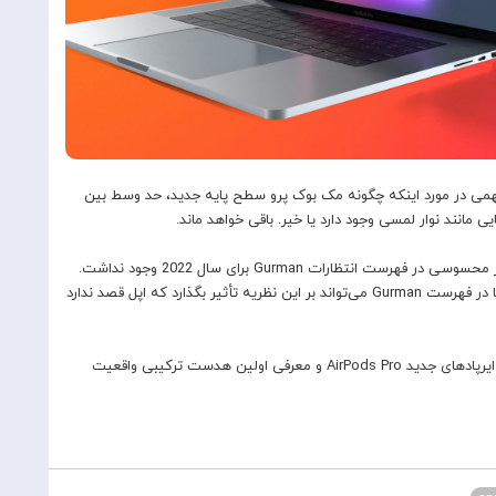
می در مورد اینکه چگونه مک بوک پرو سطح پایه جدید، حد وسط بین
به‌روزرسانی‌های iMac 24 اینچی و مک‌بوک پرو سطح بالا به‌طور محسوسی در فهرست انتظارات Gurman برای سال 2022 وجود نداشت.
در حالی که این دستگاه‌ها امسال به‌روزرسانی شدند، غیبت آنها در فهرست Gurman می‌تواند بر این نظریه تأثیر بگذارد که اپل قصد ندارد
علاوه بر مک، گورمن اشاره کرد که انتظار دارد آیفون SE با 5G، ایرپادهای جدید AirPods Pro و معرفی اولین هدست ترکیبی واقعیت