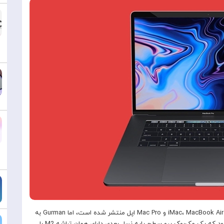
در حالی که شایعات زیادی در مورد به‌روزرسانی‌های iMac، MacBook Air، Mac mini و Mac Pro اپل منتشر شده است، اما Gurman به