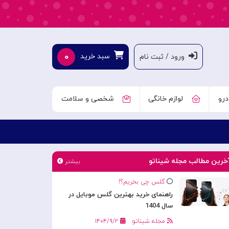
۰
سبد خرید
ورود / ثبت نام
درو
لوازم خانگی
شخصی و سلامت
خرین مطالب مجله شیناتو
بیشتر
گلس چی بخریم؟!
راهنمای خرید بهترین گلس موبایل در
سال 1404
مجله شیناتو
۱۴۰۴/۹/۲