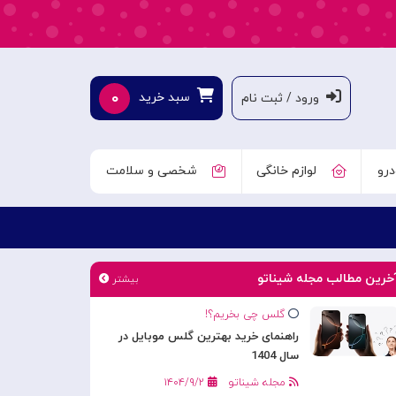
۰
سبد خرید
ورود / ثبت نام
درو
لوازم خانگی
شخصی و سلامت
خرین مطالب مجله شیناتو
بیشتر
گلس چی بخریم؟!
راهنمای خرید بهترین گلس موبایل در
سال 1404
مجله شیناتو
۱۴۰۴/۹/۲