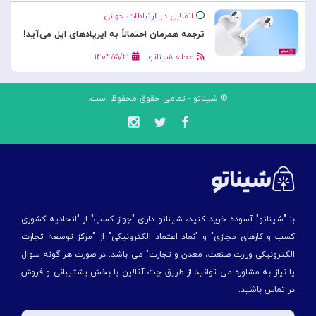
انقلابی در ارتباطات جهانی
ترجمه همزمان احتمالاً به ایرپادهای اپل می‌آید!
مجله شیناتو
۱۴۰۴/۵/۲۱
© شیناتو - تمامی حقوق محفوظ است.
با "شیناتو" آسوده خرید کنید، شیناتو دارای "جواز کسب" از "اتحادیه کشوری
کسب و کارهای مجازی" و "نماد اعتماد الکترونیکی" از "مركز توسعه تجارت
الكترونیكی وزارت صنعت، معدن و تجارت" می باشد. در صورت هر گونه سوال
یا نیاز به مشاوره می توانید از طریق چت آنلاین با بخش پشتیبانی و فروش
در تماس باشید.