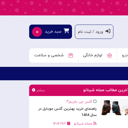
۰
سبد خرید
ورود / ثبت نام
درو
لوازم خانگی
شخصی و سلامت
خرین مطالب مجله شیناتو
بیشتر
گلس چی بخریم؟!
راهنمای خرید بهترین گلس موبایل در
سال 1404
مجله شیناتو
۱۴۰۴/۹/۲