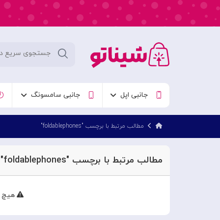
جانبی اپل
جانبی سامسونگ
مطالب مرتبط با برچسب "foldablephones"
مطالب مرتبط با برچسب "foldablephones"
هیچ م