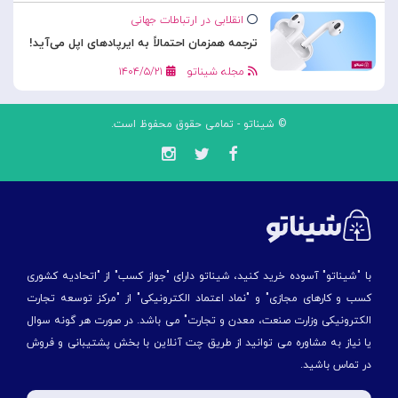
انقلابی در ارتباطات جهانی
ترجمه همزمان احتمالاً به ایرپادهای اپل می‌آید!
مجله شیناتو
۱۴۰۴/۵/۲۱
© شیناتو - تمامی حقوق محفوظ است.
با "شیناتو" آسوده خرید کنید، شیناتو دارای "جواز کسب" از "اتحادیه کشوری
کسب و کارهای مجازی" و "نماد اعتماد الکترونیکی" از "مركز توسعه تجارت
الكترونیكی وزارت صنعت، معدن و تجارت" می باشد. در صورت هر گونه سوال
یا نیاز به مشاوره می توانید از طریق چت آنلاین با بخش پشتیبانی و فروش
در تماس باشید.