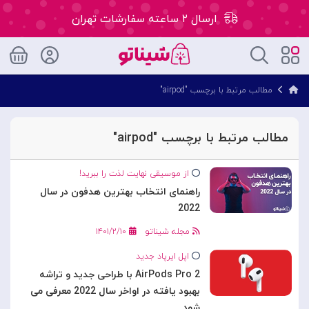
ارسال ۲ ساعته سفارشات تهران
۵۰ هزار تومان تخفیف اولین سفارش کد: WLC
مطالب مرتبط با برچسب "airpod"
ارسال ۲ ساعته سفارشات تهران
مطالب مرتبط با برچسب "airpod"
از موسیقی نهایت لذت را ببرید!
راهنمای انتخاب بهترین هدفون در سال
2022
مجله شیناتو
۱۴۰۱/۲/۱۰
اپل ایرپاد جدید
AirPods Pro 2 با طراحی جدید و تراشه
بهبود یافته در اواخر سال 2022 معرفی می
شود