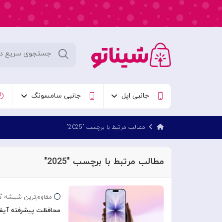
جانبی اپل
جانبی سامسونگ
مطالب مرتبط با برچسب "2025"
مطالب مرتبط با برچسب "2025"
مقاوم‌ترین شیشه 
محافظت پیشرفته آیفون 17 با c Shield