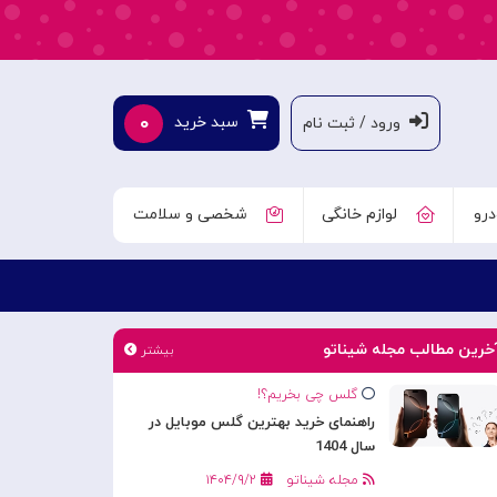
۰
سبد خرید
ورود / ثبت نام
درو
لوازم خانگی
شخصی و سلامت
خرین مطالب مجله شیناتو
بیشتر
گلس چی بخریم؟!
راهنمای خرید بهترین گلس موبایل در
سال 1404
مجله شیناتو
۱۴۰۴/۹/۲