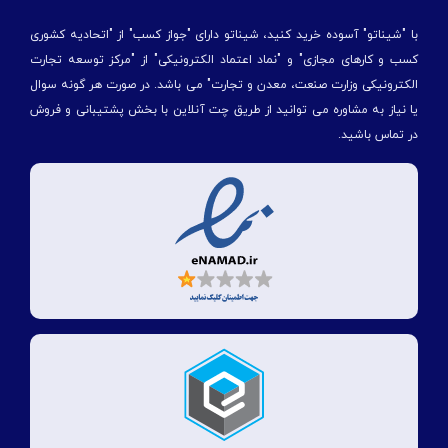
با "شیناتو" آسوده خرید کنید، شیناتو دارای "جواز کسب" از "اتحادیه کشوری
کسب و کارهای مجازی" و "نماد اعتماد الکترونیکی" از "مركز توسعه تجارت
الكترونیكی وزارت صنعت، معدن و تجارت" می باشد. در صورت هر گونه سوال
یا نیاز به مشاوره می توانید از طریق چت آنلاین با بخش پشتیبانی و فروش
در تماس باشید.