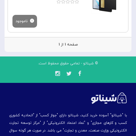
ناموجود
صفحه
۱
از
۱
© شیناتو - تمامی حقوق محفوظ است.
با "شیناتو" آسوده خرید کنید، شیناتو دارای "جواز کسب" از "اتحادیه کشوری
کسب و کارهای مجازی" و "نماد اعتماد الکترونیکی" از "مركز توسعه تجارت
الكترونیكی وزارت صنعت، معدن و تجارت" می باشد. در صورت هر گونه سوال