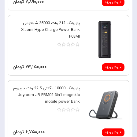
۲,۸۹۰,۰۰۰ تومان
فروش ویژه
پاوربانک 212 وات 25000 شیائومی
Xiaomi HyperCharge Power Bank
P03MI
۲۳,۱۵۰,۰۰۰ تومان
فروش ویژه
پاوربانک 10000 مگنتی 22.5 وات جویروم
Joyroom JR-PBM02 3in1 magnetic
mobile power bank
۶,۷۵۰,۰۰۰ تومان
فروش ویژه