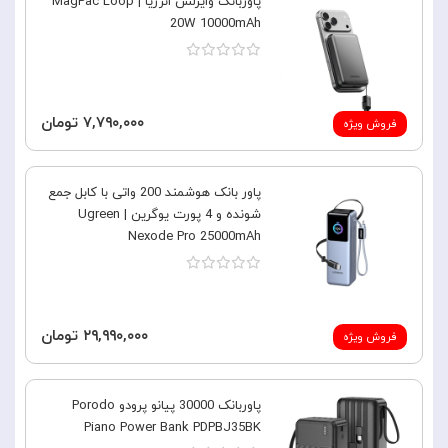
پاوربانک وایرلس انرژیا | MagPac Loop
20W 10000mAh
۷,۷۹۰,۰۰۰ تومان
فروش ویژه
پاور بانک هوشمند 200 واتی با کابل جمع
شونده و 4 پورت یوگرین | Ugreen
Nexode Pro 25000mAh
۲۹,۹۹۰,۰۰۰ تومان
فروش ویژه
پاوربانک 30000 پیانو پرودو Porodo
Piano Power Bank PDPBJ35BK