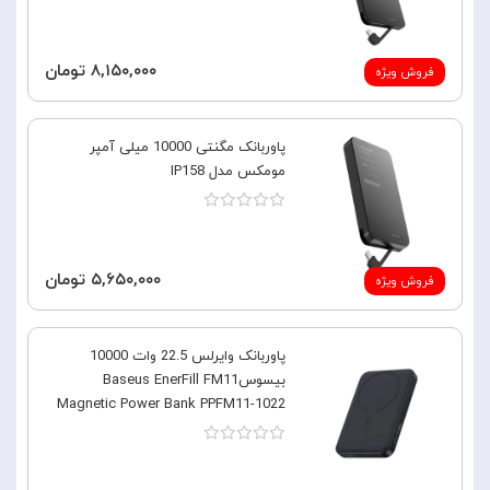
۸,۱۵۰,۰۰۰ تومان
فروش ویژه
پاوربانک مگنتی 10000 میلی آمپر
مومکس مدل IP158
۵,۶۵۰,۰۰۰ تومان
فروش ویژه
پاوربانک وایرلس 22.5 وات 10000
بیسوسBaseus EnerFill FM11
Magnetic Power Bank PPFM11-1022