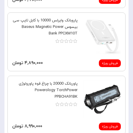
فروش ویژه
پاروبانک وایرلس 10000 با کابل تایپ سی
بیسوس Baseus Magnetic Power
Bank PPCXM10T
۴,۸۹۰,۰۰۰ تومان
فروش ویژه
پاوربانک 20000 با چراغ قوه پاورولوژی
Powerology TorchPower
PPBCHA91BK
۸,۹۹۰,۰۰۰ تومان
فروش ویژه