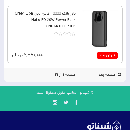
پاور بانک 10000 گرین لاین Green Lion
Nairo PD 20W Power Bank
GNNAR10PBPDBK
۲,۳۵۰,۰۰۰ تومان
فروش ویژه
صفحه بعد
صفحه
۱
از
۲۱
© شیناتو - تمامی حقوق محفوظ است.