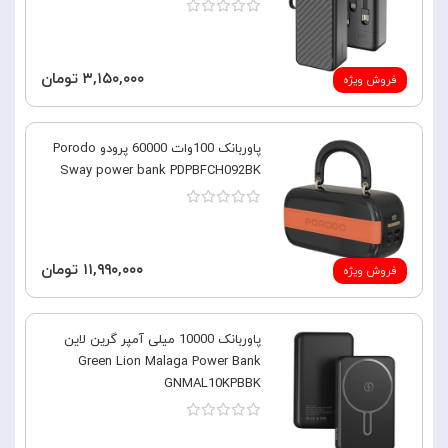
۳,۱۵۰,۰۰۰ تومان
فروش ویژه
پاوربانک 100وات 60000 پرودو Porodo
Sway power bank PDPBFCH092BK
۱۱,۹۹۰,۰۰۰ تومان
فروش ویژه
پاوربانک 10000 میلی آمپر گرین لاین
Green Lion Malaga Power Bank
GNMAL10KPBBK