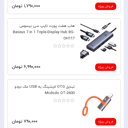
۱,۷۹۰,۰۰۰ تومان
فروش ویژه
هاب هفت پورت تایپ سی بیسوس
Baseus 7 in 1 Triple-Display Hub BS-
OH117
۶,۹۹۰,۰۰۰ تومان
فروش ویژه
تبدیل OTG لایتنینگ به USB مک دودو
Mcdodo OT-2600
۷۹۰,۰۰۰ تومان
فروش ویژه