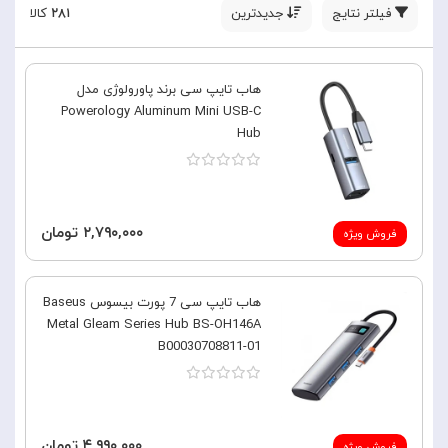
فیلتر نتایج
جدیدترین
۲۸۱
کالا
هاب تایپ سی برند پاورولوژی مدل
Powerology Aluminum Mini USB-C
Hub
۲,۷۹۰,۰۰۰ تومان
فروش ویژه
هاب تایپ سی 7 پورت بیسوس Baseus
Metal Gleam Series Hub BS-OH146A
B00030708811-01
۴,۹۹۰,۰۰۰ تومان
فروش ویژه