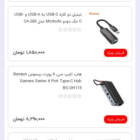
تبدیل دو کاره USB-C به USB-A و USB-
C مک دودو Mcdodo مدل CA-283
۱,۸۵۰,۰۰۰ تومان
فروش ویژه
هاب تایپ سی 6 پورت بیسوس Baseus
Gamerx Series 6 Port Type-C Hub
BS-OH115
۸,۲۹۰,۰۰۰ تومان
فروش ویژه