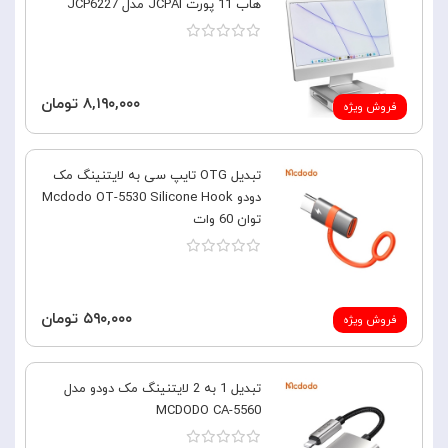
هاب 11 پورت JCPAl مدل JCP6227
۸,۱۹۰,۰۰۰ تومان
فروش ویژه
تبدیل OTG تایپ سی به لایتنینگ مک
دودو Mcdodo OT-5530 Silicone Hook
توان 60 وات
۵۹۰,۰۰۰ تومان
فروش ویژه
تبدیل 1 به 2 لایتنینگ مک دودو مدل
MCDODO CA-5560