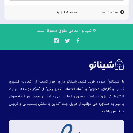
صفحه بعد
صفحه
۱
از
۸
© شیناتو - تمامی حقوق محفوظ است.
با "شیناتو" آسوده خرید کنید، شیناتو دارای "جواز کسب" از "اتحادیه کشوری
کسب و کارهای مجازی" و "نماد اعتماد الکترونیکی" از "مركز توسعه تجارت
الكترونیكی وزارت صنعت، معدن و تجارت" می باشد. در صورت هر گونه سوال
یا نیاز به مشاوره می توانید از طریق چت آنلاین با بخش پشتیبانی و فروش
در تماس باشید.