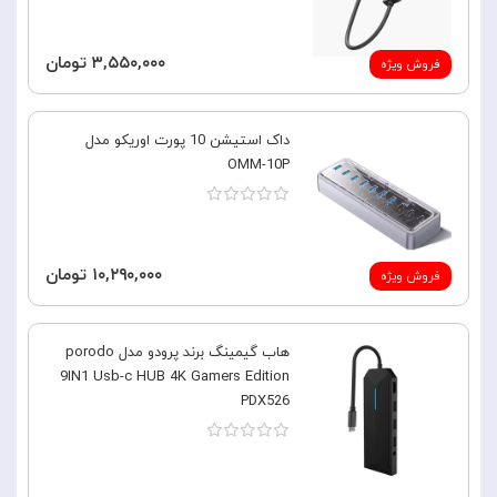
۳,۵۵۰,۰۰۰ تومان
فروش ویژه
داک استیشن 10 پورت اوریکو مدل
OMM-10P
۱۰,۲۹۰,۰۰۰ تومان
فروش ویژه
هاب گیمینگ برند پرودو مدل porodo
9IN1 Usb-c HUB 4K Gamers Edition
PDX526