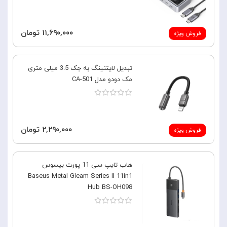
۱۱,۶۹۰,۰۰۰ تومان
فروش ویژه
تبدیل لایتنینگ به جک 3.5 میلی متری
مک دودو مدل CA-501
۲,۲۹۰,۰۰۰ تومان
فروش ویژه
هاب تایپ سی 11 پورت بیسوس
Baseus Metal Gleam Series II 11in1
Hub BS-OH098