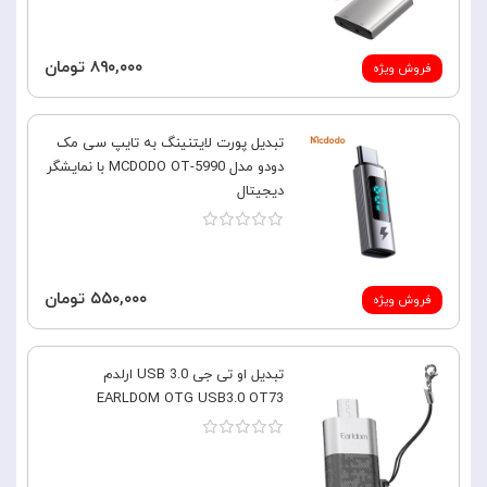
۸۹۰,۰۰۰ تومان
فروش ویژه
تبدیل پورت لایتنینگ به تایپ سی مک
دودو مدل MCDODO OT-5990 با نمایشگر
دیجیتال
۵۵۰,۰۰۰ تومان
فروش ویژه
تبدیل او تی جی USB 3.0 ارلدم
EARLDOM OTG USB3.0 OT73