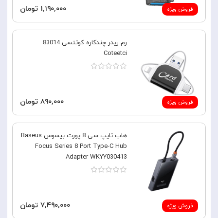
۱,۱۹۰,۰۰۰ تومان
فروش ویژه
رم ریدر چندکاره کوتتسی 83014
Coteetci
۸۹۰,۰۰۰ تومان
فروش ویژه
هاب تایپ سی 8 پورت بیسوس Baseus
Focus Series 8 Port Type-C Hub
Adapter WKYY030413
۷,۴۹۰,۰۰۰ تومان
فروش ویژه