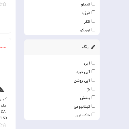
الدینو
انرژیا
انکر
اوریکو
ایکس او
رنگ
باوین
بلکین
آبی
بلوئو
آبی تیره
بیسوس
آبی روشن
پاورولوژی
بژ
پرودو
بنفش
جویروم
تیتانیومی
چویتک
 CA-
خاکستری
دویا
7150
سبز
راک