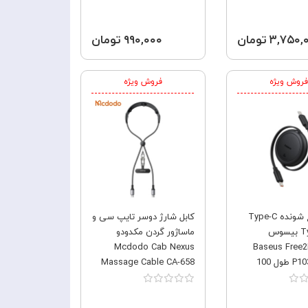
۳,۷۵۰ تومان
۹۹۰,۰۰۰ تومان
فروش ویژه
فروش ویژه
کابل جمع شونده Type-C
کابل شارژ دوسر تایپ سی و
به Type-C بیسوس
ماساژور گردن مکدودو
Mcdodo Cab Nexus
Baseus Free2P
P103645001 طول 100
Massage Cable CA-658
ان 60 وات