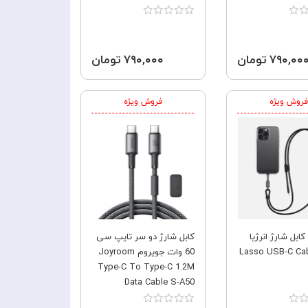
GNTPTGH6
۷۹۰,۰۰ تومان
۷۹۰,۰۰۰ تومان
فروش ویژه
فروش ویژه
کابل شارژ انرژیا
کابل شارژ دو سر تایپ سی
Lasso USB-C Cab
60 وات جویروم Joyroom
Type-C To Type-C 1.2M
Data Cable S-A50