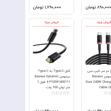
۸۹۰,۰۰ تومان
۱,۷۹۰,۰۰۰ تومان
فروش ویژه
فروش ویژه
ژ دو سر تایپ سی
کابل Type-C به Type-C
1 متر بیسوس Baseus
بیسوس Baseus Dynamic
Dura 240W Charg
4 P10381400111 طول 1
Cable C
متر توان 100 وات