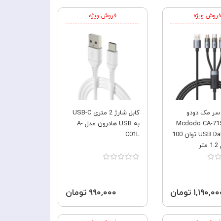
فروش ویژه
فروش ویژه
سر مک دودو
کابل شارژ 2 متری USB-C
Mcdodo CA-715
به USB هادرون مدل A-
USB Data Cable توان 100
C01L
ر
۱,۱۹۰,۰ تومان
۹۹۰,۰۰۰ تومان