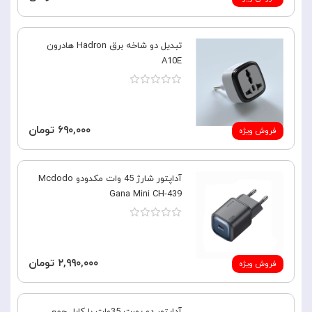
تبدیل دو شاخه برق Hadron هادرون
A10E
۶۹۰,۰۰۰ تومان
فروش ویژه
آداپتور شارژ 45 وات مکدودو Mcdodo
Gana Mini CH-439
۲,۹۹۰,۰۰۰ تومان
فروش ویژه