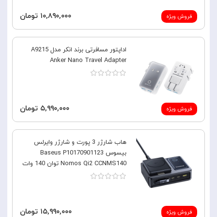
۱۰,۸۹۰,۰۰۰ تومان
فروش ویژه
اداپتور مسافرتی برند انکر مدل A9215
Anker Nano Travel Adapter
۵,۹۹۰,۰۰۰ تومان
فروش ویژه
هاب شارژر 3 پورت و شارژر وایرلس
بیسوس Baseus P10170901123
Nomos Qi2 CCNMS140 توان 140 وات
۱۵,۹۹۰,۰۰۰ تومان
فروش ویژه