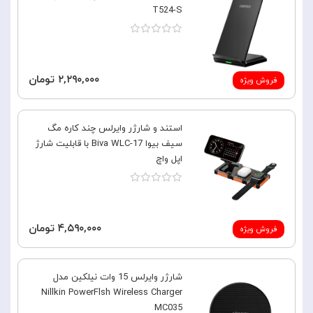
T524-S
۲,۲۹۰,۰۰۰ تومان
فروش ویژه
استند و شارژر وایرلس چند کاره مگ
سیف بیوا Biva WLC-17 با قابلیت شارژ
اپل واچ
۴,۵۹۰,۰۰۰ تومان
فروش ویژه
شارژر وایرلس 15 وات نیلکین مدل
Nillkin PowerFlsh Wireless Charger
MC035