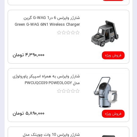
شارژر وایرلس 6 در1 G-WAG گرین
Green G-WAG 6IN1 Wireless Charger
۴,۳۹۰,۰۰۰ تومان
فروش ویژه
شارژر وایرلس به همراه اسپیکر پاورولوژی
مدل PWCUQC039 POWEOLOGY
۵,۸۹۰,۰۰۰ تومان
فروش ویژه
شارژر وایرلس 10 وات چویتک مدل