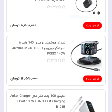
USB-C Cable) A2658
۸,۵۹۰,۰۰۰ تومان
فروش ویژه
شارژر هوشمند رومیزی 140 وات با
نمایشگر جویروم JOYROOM JR-TRD01
PODIX 140W
۱۴,۵۹۰,۰۰۰ تومان
فروش ویژه
اداپتور 100 وات انکر مدل Anker Charger
3 Port 100W GaN II Fast Charging
B121B