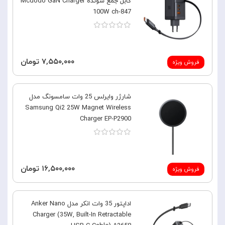
کابل جمع شونده Mcdodo GaN Charger
100W ch-847
۷,۵۵۰,۰۰۰ تومان
فروش ویژه
شارژر وایرلس 25 وات سامسونگ مدل
Samsung Qi2 25W Magnet Wireless
Charger EP-P2900
۱۶,۵۰۰,۰۰۰ تومان
فروش ویژه
اداپتور 35 وات انکر مدل Anker Nano
Charger (35W, Built-In Retractable