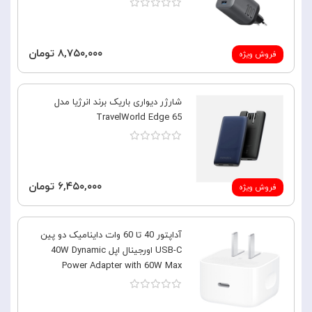
۸,۷۵۰,۰۰۰ تومان
فروش ویژه
شارژر دیواری باریک برند انرژیا مدل
TravelWorld Edge 65
۶,۴۵۰,۰۰۰ تومان
فروش ویژه
آداپتور 40 تا 60 وات داینامیک دو پین
USB-C اورجینال اپل 40W Dynamic
Power Adapter with 60W Max