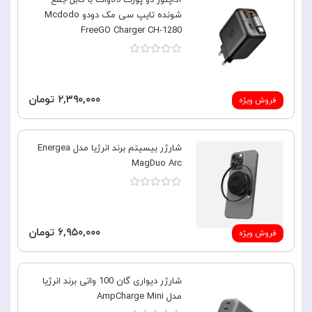
آداپتور دو پورت 35وات با کابل جمع
شونده تایپ سی مک دودو Mcdodo
FreeGO Charger CH-1280
۲,۳۹۰,۰۰۰ تومان
فروش ویژه
شارژر بیسیتم برند انرژیا مدل Energea
MagDuo Arc
۶,۹۵۰,۰۰۰ تومان
فروش ویژه
شارژر دیواری گان 100 واتی برند انرژیا
مدل AmpCharge Mini