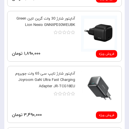
آداپتور شارژ 30 وات گرین لاین Green
Lion Nexio GNNXPD30WEUBK
۱,۸۹۰,۰۰۰ تومان
فروش ویژه
آداپتور شارژ تایپ سی 65 وات جویروم
Joyroom GaN Ultra Fast Charging
Adapter JR-TCG18EU
۳,۴۹۰,۰۰۰ تومان
فروش ویژه