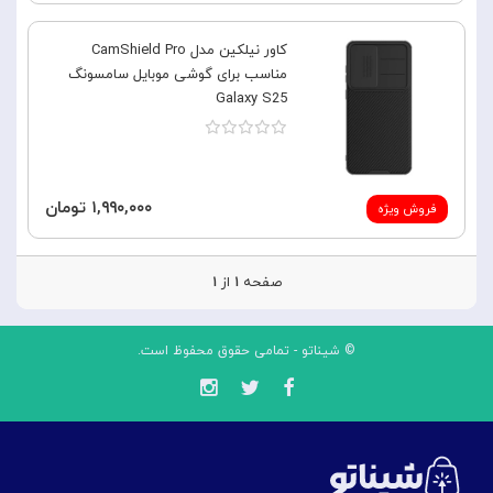
کاور نیلکین مدل CamShield Pro
مناسب برای گوشی موبایل سامسونگ
Galaxy S25
۱,۹۹۰,۰۰۰ تومان
فروش ویژه
صفحه
۱
از
۱
© شیناتو - تمامی حقوق محفوظ است.