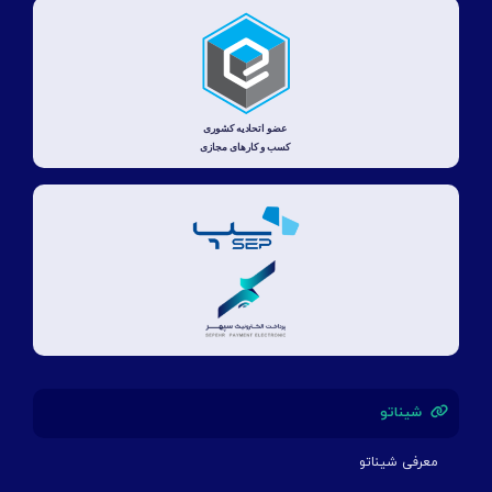
شیناتو
معرفی شیناتو