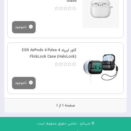
Glase
ناموجود
کاور ایرپاد 4 ESR AirPods 4 Pulse
FlickLock Case (HaloLock)
ناموجود
صفحه
۱
از
۱
© شیناتو - تمامی حقوق محفوظ است.