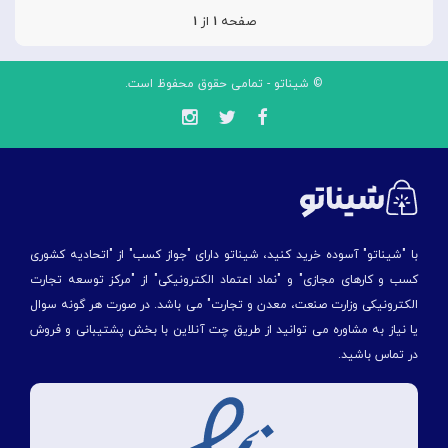
صفحه
۱
از
۱
© شیناتو - تمامی حقوق محفوظ است.
با "شیناتو" آسوده خرید کنید، شیناتو دارای "جواز کسب" از "اتحادیه کشوری
کسب و کارهای مجازی" و "نماد اعتماد الکترونیکی" از "مركز توسعه تجارت
الكترونیكی وزارت صنعت، معدن و تجارت" می باشد. در صورت هر گونه سوال
یا نیاز به مشاوره می توانید از طریق چت آنلاین با بخش پشتیبانی و فروش
در تماس باشید.