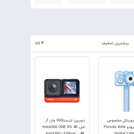
بیشترین تخفیف
۴
کالا
فروش ویژه
فروش ویژه
دیجیتال مخصوص
دوربین اینستا360 وان آر
کودکان پرودو Porodo Kids
اس Insta360 ONE RS 4K
Digital Cam
Edition – 4K ا Insta360