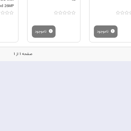
nd 26MP
ناموجود
ناموجود
صفحه
۱
از
۱