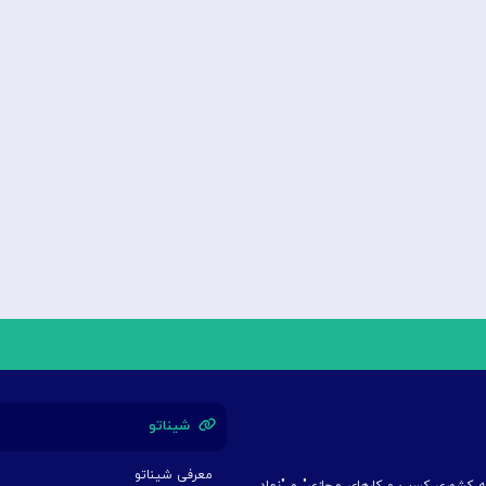
شیناتو
معرفی شیناتو