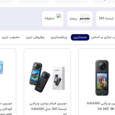
اینستا 360
پرودو
متفرقه
 سازی بر اساس:
جدیدترین
پربازدیدترین
پرفروش ترین
محبوب ترین
فروش ویژه
فروش ویژه
دوربین ورزشی Insta360
دوربین فیلم برداری ورزشی
دوربین 
X
اینستا 360 مدل insta360
era with
x3