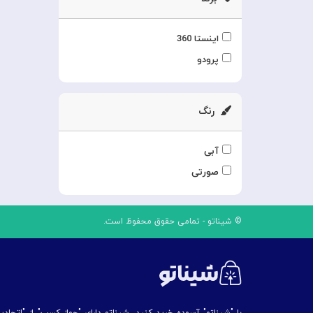
اینستا 360
پرودو
رنگ
آبی
صورتی
© شیناتو - تمامی حقوق محفوظ است.