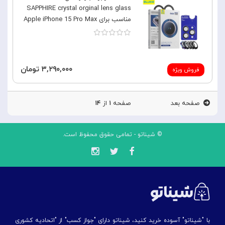
SAPPHIRE crystal orginal lens glass
مناسب برای Apple iPhone 15 Pro Max
۳,۲۹۰,۰۰۰ تومان
فروش ویژه
صفحه بعد
صفحه
۱
از
۱۴
© شیناتو - تمامی حقوق محفوظ است.
با "شیناتو" آسوده خرید کنید، شیناتو دارای "جواز کسب" از "اتحادیه کشوری