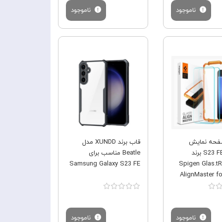
ناموجود
ناموجود
فروش ویژه
فروش ویژه
فحه نمایش
قاب برند XUNDD مدل
گلکسی S23 FE برند
Beatle مناسب برای
اسپیگن Spigen Glas.tR
Samsung Galaxy S23 FE
AlignMaster fo
ناموجود
ناموجود