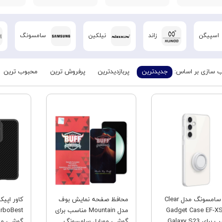
اسپیگن
زاند
نیلکین
سامسونگ
 سازی بر اساس:
جدیدترین
پربازدیدترین
پرفروش ترین
محبوب ترین
فروش ویژه
فروش ویژه
کاور سامسونگ مدل Clear
محافظ صفحه نمایش بوف
کاور اپی
Gadget Case EF-X
مدل Mountain مناسب برای
مناسب برای Galaxy S23
گوشی موبایل سامسونگ
گوشی مو