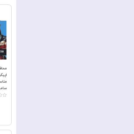
محاف
مناس
سامسونگ E