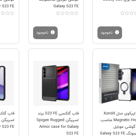
y S23 FE
Galaxy S23 FE
ناموجود
ناموجود
فروش ویژه
فروش ویژه
کاور اپیکوی مدل Xundd
قاب گلکسی S23 FE برند
Magnetic Holder مناسب
اسپیگن Spigen Rugged
 گوشی موبایل
Armor case for Galaxy
y S23 FE
Galaxy S23 F
S23 FE