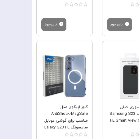
ناموجود
ناموجود
فروش ویژه
فروش ویژه
سوری اصلی
کاور اپیکوی مدل
سامسونگ Samsung S23
AntiShock-MagSafe
FE Smart View 
مناسب برای گوشی موبایل
سامسونگ Galaxy S23 FE