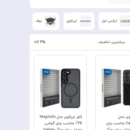
ایکس لول
اپیکوی
بوف
متفرقه
بیشترین تخفیف
۳۵
کالا
فروش ویژه
فروش ویژه
کوی مدل
کاور اپیکوی مدل MagSafe
CarboBest مناسب برای
TPE مناسب برای گوشی
بایل سامسونگ
موبایل سامسونگ Galaxy