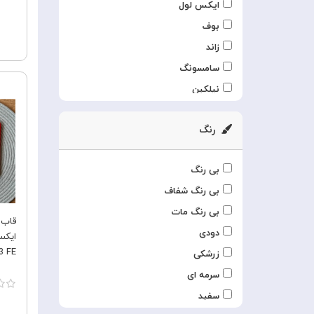
ایکس لول
بوف
زاند
سامسونگ
نیلکین
رنگ
بی رنگ
بی رنگ شفاف
بی رنگ مات
دودی
ایکس
3 FE
زرشکی
سرمه ای
سفید