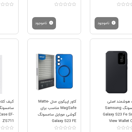
ناموجود
ناموجود
فروش ویژه
فروش ویژه
هوشمند اصلی
کاور اِپیکوی مدل Matte-
کیف کلا
سامسونگ Samsung
MagSafe مناسب برای
Galaxy S23 Fe S
گوشی موبایل سامسونگ
Case EF-
ZS711
Galaxy S23 FE
View Wallet 