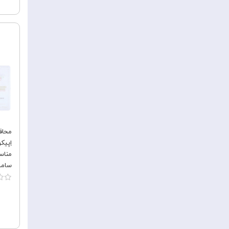
محاف
مناس
به ه
گوش