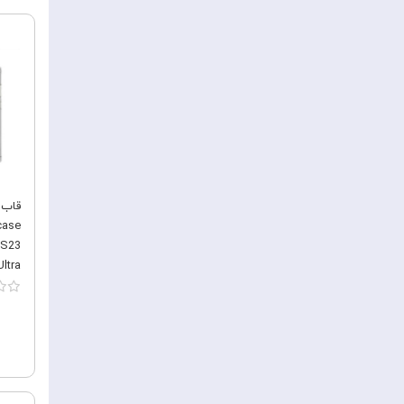
یاسی
case
 S23
Ultra