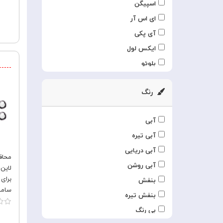
اسپیگن
ای اس آر
آی پکی
ایکس لول
بلوئو
بوف
رنگ
پولو
جی تک
آبی
زاند
آبی تیره
سامسونگ
آبی دریایی
کجسا
محاف
آبی روشن
کی دوو
برای
بنفش
گرین لاین
بنفش تیره
لولو
Ultra
بی رنگ
نیلکین