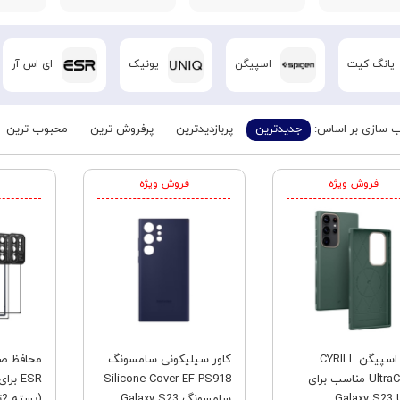
یانگ کیت
اسپیگن
یونیک
ای اس آر
 سازی بر اساس:
جدیدترین
پربازدیدترین
پرفروش ترین
محبوب ترین
فروش ویژه
فروش ویژه
قاب اسپیگن CYRILL
کاور سیلیکونی سامسونگ
محافظ صف
UltraColor مناسب برای
Silicone Cover EF-PS918
Galaxy S23 U
سامسونگ Galaxy S23
(بسته 2تایی)