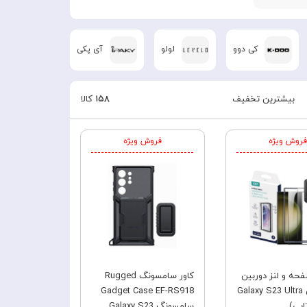
کی دوو
لولو
آی پکی
زاند
بیشترین تخفیف
۱۵۸
کالا
فروش ویژه
فروش ویژه
حه و لنز دوربین
کاور سامسونگ Rugged
ESR برای Galaxy S23 Ultra
Gadget Case EF-RS918
سامسونگ Galaxy S23