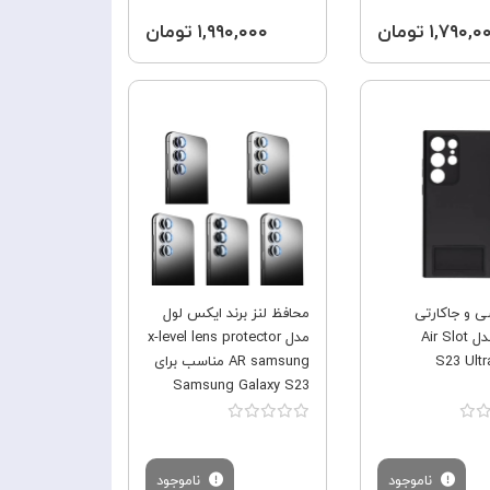
۱,۷۹۰, تومان
۱,۹۹۰,۰۰۰ تومان
فروش ویژه
فروش ویژه
 و جاکارتی
محافظ لنز برند ایکس لول
Araree مدل Air Slot
مدل x-level lens protector
AR samsung مناسب برای
Samsung Galaxy S23
Ultra
ناموجود
ناموجود