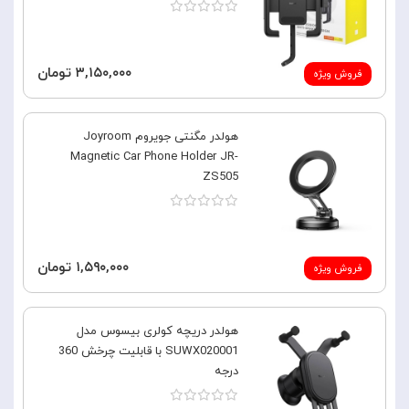
۳,۱۵۰,۰۰۰ تومان
فروش ویژه
هولدر مگنتی جویروم Joyroom
Magnetic Car Phone Holder JR-
ZS505
۱,۵۹۰,۰۰۰ تومان
فروش ویژه
هولدر دریچه کولری بیسوس مدل
SUWX020001 با قابلیت چرخش 360
درجه