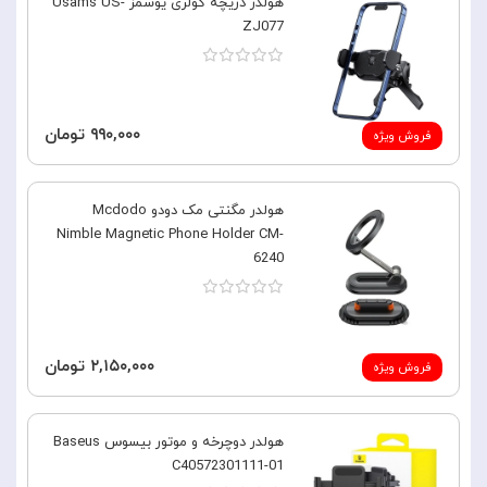
هولدر دریچه کولری یوسمز Usams US-
ZJ077
۹۹۰,۰۰۰ تومان
فروش ویژه
هولدر مگنتی مک دودو Mcdodo
Nimble Magnetic Phone Holder CM-
6240
۲,۱۵۰,۰۰۰ تومان
فروش ویژه
هولدر دوچرخه و موتور بیسوس Baseus
C40572301111-01