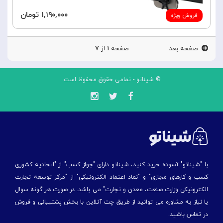
۱,۱۹۰,۰۰۰ تومان
فروش ویژه
صفحه بعد
صفحه
۱
از
۷
© شیناتو - تمامی حقوق محفوظ است.
با "شیناتو" آسوده خرید کنید، شیناتو دارای "جواز کسب" از "اتحادیه کشوری
کسب و کارهای مجازی" و "نماد اعتماد الکترونیکی" از "مركز توسعه تجارت
الكترونیكی وزارت صنعت، معدن و تجارت" می باشد. در صورت هر گونه سوال
یا نیاز به مشاوره می توانید از طریق چت آنلاین با بخش پشتیبانی و فروش
در تماس باشید.