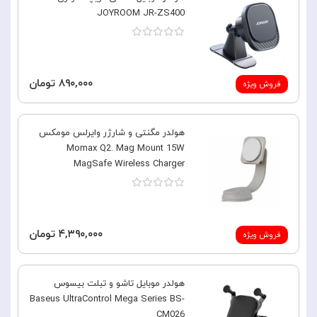
JOYROOM JR-ZS400
۸۹۰,۰۰۰ تومان
فروش ویژه
هولدر مگنتی و شارژر وایرلس مومکس
Momax Q2. Mag Mount 15W
MagSafe Wireless Charger
۴,۳۹۰,۰۰۰ تومان
فروش ویژه
هولدر موبایل تاشو و تبلت بیسوس
Baseus UltraControl Mega Series BS-
CM026