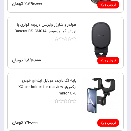
۲,۳۹۰,۰۰۰ تومان
فروش ویژه
هولدر و شارژر وایرلس دریچه کولری با
لرزش گیر بیسوس Baseus BS-CM014
۱,۸۹۰,۰۰۰ تومان
فروش ویژه
پایه نگه‌دارنده موبایل آینه‌ای خودرو
ایکس‌او XO car holder for rearview
mirror C70
۷۹۰,۰۰۰ تومان
فروش ویژه