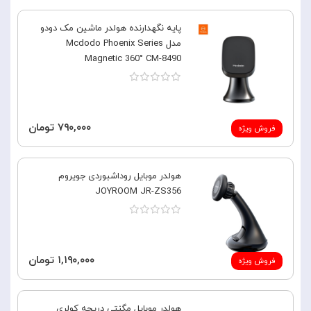
پایه نگهدارنده هولدر ماشین مک دودو
مدل Mcdodo Phoenix Series
Magnetic 360° CM-8490
۷۹۰,۰۰۰ تومان
فروش ویژه
هولدر موبایل روداشبوردی جویروم
JOYROOM JR-ZS356
۱,۱۹۰,۰۰۰ تومان
فروش ویژه
هولدر موبایل مگنتی دریچه کولری