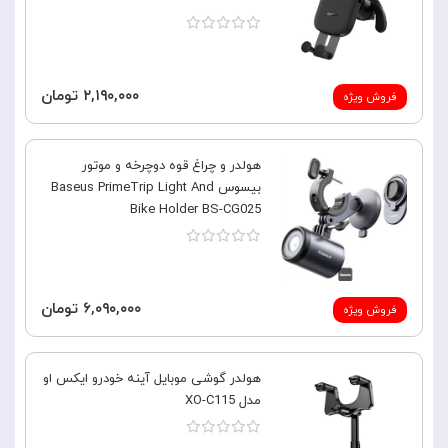
۲,۱۹۰,۰۰۰ تومان
فروش ویژه
هولدر و چراغ قوه دوچرخه و موتور
بیسوس Baseus PrimeTrip Light And
Bike Holder BS-CG025
۶,۰۹۰,۰۰۰ تومان
فروش ویژه
هولدر گوشی موبایل آینه خودرو ایکس او
مدل XO-C115