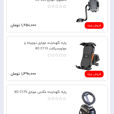
داشبورد خودرو XO C85
۱,۶۵۰,۰۰۰ تومان
فروش ویژه
پایه نگهدارنده موبایل دوچرخه و
موتورسیکلت XO C113
۱,۳۹۰,۰۰۰ تومان
فروش ویژه
پایه نگهدارنده مگنتی موبایل XO C175