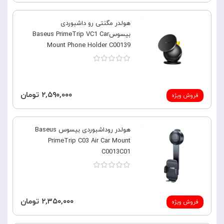
هولدر مگنتی رو داشبوردی
بیسوسBaseus PrimeTrip VC1 Car
Mount Phone Holder C00139
۲,۵۹۰,۰۰۰ تومان
فروش ویژه
هولدر روداشبوردی بیسوس Baseus
PrimeTrip C03 Air Car Mount
C0013C01
۲,۳۵۰,۰۰۰ تومان
فروش ویژه