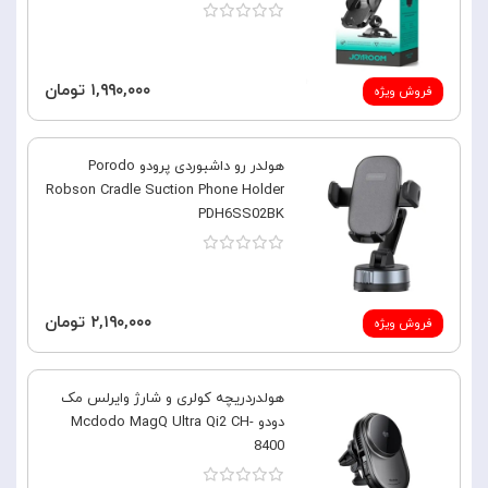
۱,۹۹۰,۰۰۰ تومان
فروش ویژه
هولدر رو داشبوردی پرودو Porodo
Robson Cradle Suction Phone Holder
PDH6SS02BK
۲,۱۹۰,۰۰۰ تومان
فروش ویژه
هولدردریچه کولری و شارژ وایرلس مک
دودو Mcdodo MagQ Ultra Qi2 CH-
8400