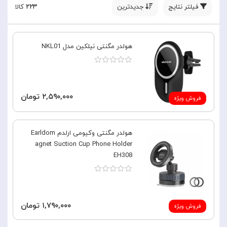
فیلتر نتایج
جدیدترین
۲۲۳
کالا
هولدر مگنتی نیلکین مدل NKL01
۲,۵۹۰,۰۰۰ تومان
فروش ویژه
هولدر مگنتی وکیومی ارلدم Earldom
agnet Suction Cup Phone Holder
EH308
۱,۷۹۰,۰۰۰ تومان
فروش ویژه