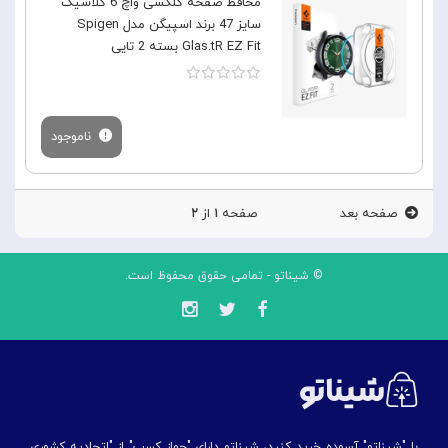
محافظ صفحه گلکسی واچ 6 کلاسیک
سایز 47 برند اسپیگن مدل Spigen
Glas.tR EZ Fit بسته 2 تایی
ناموجود
صفحه بعد
صفحه
۱
از
۲
© شیناتو - تمامی حقوق محفوظ است.
با "شیناتو" آسوده خرید کنید، شیناتو دارای "جواز کسب" از "اتحادیه کشوری