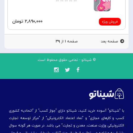
۲,۸۹۰,۰۰۰ تومان
فروش ویژه
صفحه بعد
صفحه
۱
از
۳۹
© شیناتو - تمامی حقوق محفوظ است.
با "شیناتو" آسوده خرید کنید، شیناتو دارای "جواز کسب" از "اتحادیه کشوری
کسب و کارهای مجازی" و "نماد اعتماد الکترونیکی" از "مركز توسعه تجارت
الكترونیكی وزارت صنعت، معدن و تجارت" می باشد. در صورت هر گونه سوال