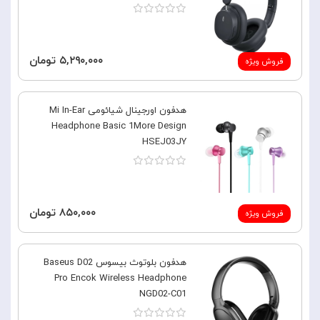
۵,۲۹۰,۰۰۰ تومان
فروش ویژه
هدفون اورجینال شیائومی Mi In-Ear
Headphone Basic 1More Design
HSEJ03JY
۸۵۰,۰۰۰ تومان
فروش ویژه
هدفون بلوتوث بیسوس Baseus D02
Pro Encok Wireless Headphone
NGD02-C01