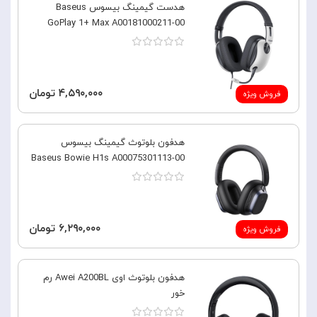
هدست گیمینگ بیسوس Baseus
GoPlay 1+ Max A00181000211-00
۴,۵۹۰,۰۰۰ تومان
فروش ویژه
هدفون بلوتوث گیمینگ بیسوس
Baseus Bowie H1s A00075301113-00
۶,۲۹۰,۰۰۰ تومان
فروش ویژه
هدفون بلوتوث اوی Awei A200BL رم
خور