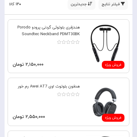
فیلتر نتایج
جدیدترین
۱۲۰
کالا
هندزفری بلوتوثی گردنی پرودو Porodo
Soundtec Neckband PDMT30BK
۲,۱۵۰,۰۰۰ تومان
فروش ویژه
هدفون بلوتوث اوی Awei AT7 رم خور
۲,۵۵۰,۰۰۰ تومان
فروش ویژه