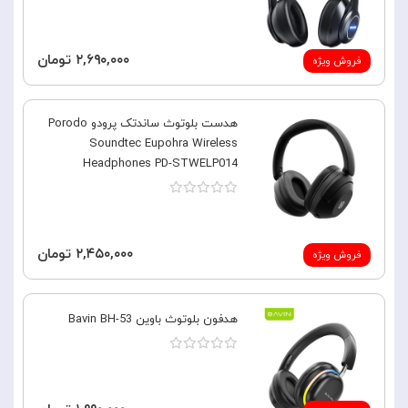
۲,۶۹۰,۰۰۰ تومان
فروش ویژه
هدست بلوتوث ساندتک پرودو Porodo
Soundtec Eupohra Wireless
Headphones PD-STWELP014
۲,۴۵۰,۰۰۰ تومان
فروش ویژه
هدفون بلوتوث باوین Bavin BH-53