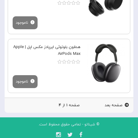
ناموجود
هدفون بلوتوثی ایرپادز مکس اپل | Apple
AirPods Max
ناموجود
صفحه بعد
صفحه
۱
از
۴
© شیناتو - تمامی حقوق محفوظ است.