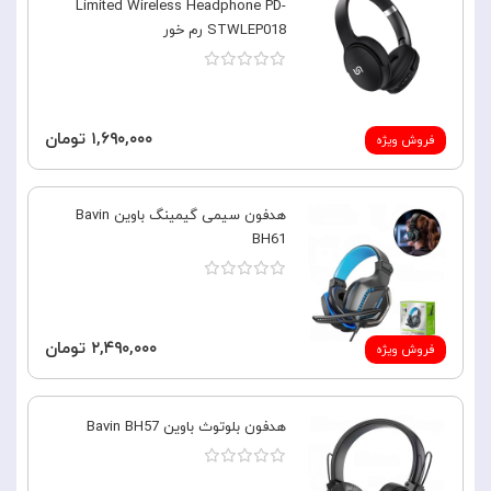
Limited Wireless Headphone PD-
STWLEP018 رم خور
۱,۶۹۰,۰۰۰ تومان
فروش ویژه
هدفون سیمی گیمینگ باوین Bavin
BH61
۲,۴۹۰,۰۰۰ تومان
فروش ویژه
هدفون بلوتوث باوین Bavin BH57