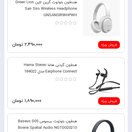
هندفون بلوتوث گرین لاین Green Lion
San Siro Wireless Headphone
GNSANSIRWHPWH
۲,۴۹۰,۰۰۰ تومان
فروش ویژه
هدفون گردنی هاما Hama Stereo
Earphone Connect-مدل 184022
۱,۸۹۰,۰۰۰ تومان
فروش ویژه
هدفون بلوتوث بیسوس Baseus D05
Bowie Spatial Audio NGTD020213