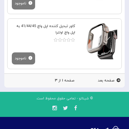
ناموجود
کاور تبدیل کننده اپل واچ 41/44/45 به
اپل واچ اولترا
ناموجود
صفحه بعد
صفحه
۱
از
۳
© شیناتو - تمامی حقوق محفوظ است.