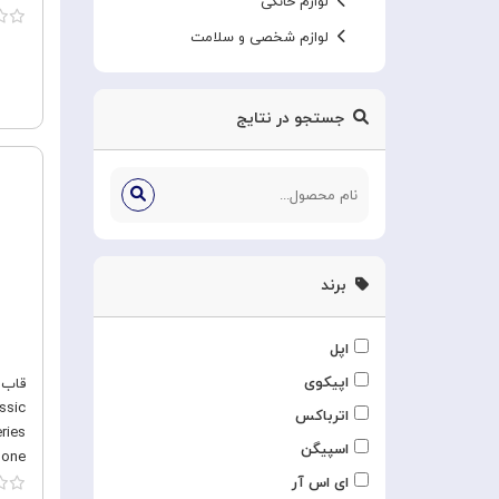
لوازم خانگی
لوازم شخصی و سلامت
جستجو در نتایج
برند
اپل
اپیکوی
ssic
اترباکس
ries
اسپیگن
 Max
ای اس آر