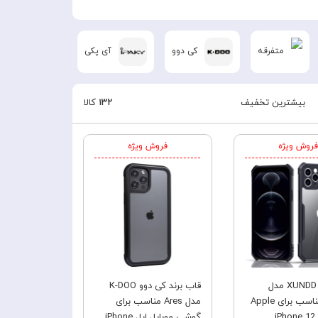
متفرقه
کی دوو
آی پکی
زاند
بیشترین تخفیف
۱۳۲
کالا
فروش ویژه
فروش ویژه
قاب برند XUNDD مدل
قاب برند کی دوو K-DOO
Beatle مناسب برای Apple
مدل Ares مناسب برای
iPhone 12
گوشی موبایل اپل iPhone