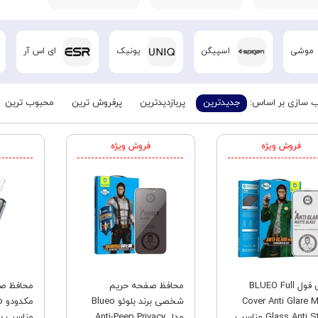
موشی
اسپیگن
یونیک
ای اس آر
 سازی بر اساس:
جدیدترین
پربازدیدترین
پرفروش ترین
محبوب ترین
فروش ویژه
فروش ویژه
گلس فول BLUEO Full
محافظ صفحه حریم
محافظ صف
Cover Anti Glare M
شخصی برند بلوئو Blueo
م
Glass Anti Static مناسب
مدل Anti-Peep Privacy