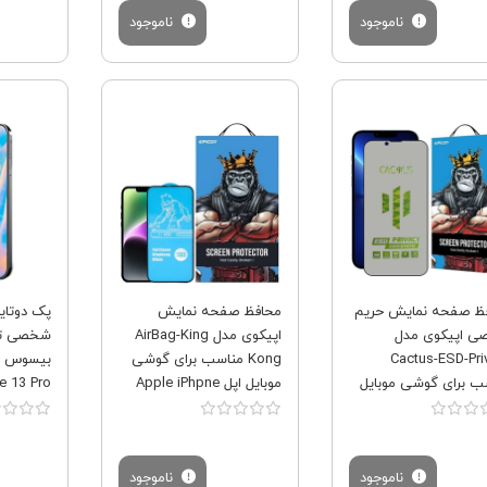
ناموجود
ناموجود
فروش ویژه
فروش ویژه
ظ صفحه نمایش حریم
محافظ صفحه نمایش
پک دوتای
 اپیکوی مدل
اپیکوی مدل AirBag-King
شخصی تم
Cactus-ESD-Pri
Kong مناسب برای گوشی
ب برای گوشی موبایل
موبایل اپل Apple iPhpne
e 13 Pro
L190002
13 Pro
Apple iPhone 13
ناموجود
ناموجود