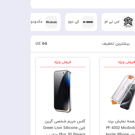
اس تی ام
کی دوو
مکدودو
نیل
بیشترین تخفیف
۵۵
کالا
فروش ویژه
فروش ویژه
حه نمایش برند
گلس حریم شخصی گرین
کدودو PF-4302 Mcdodo
لاین Green Lion Silicone
مناسب برای Apple iPhone
Plus 3D Privacy مناسب