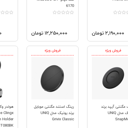
6170
۲,۱۹۰,۰۰۰ تومان
۱۲,۲۵۰,۰۰۰ تومان
۰۰
فروش ویژه
فروش ویژه
 مگنتی آیپد برند
رینگ استند مگنتی موبایل
هولدر وک
یونیک مدل UNIQ
برند یونیک مدل UNIQ
e Clingx
n Holder
Grivix Classic
SnapMo
CT080BK