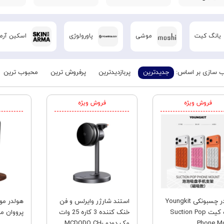
یانگ کیت
موشی
پاورولوژی
اسکین آرما
 سازی بر اساس:
جدیدترین
پربازدیدترین
پرفروش ترین
محبوب ترین
فروش ویژه
فروش ویژه
هولدر چسبونکی Youngkit
استند شارژر وایرلس و فن
هولدر موب
یانگ کیت Suction Pop
خنک کننده 3 کاره 25 وات
پرووان مدل 95
Phone M
مک دودو MCDODO CH-