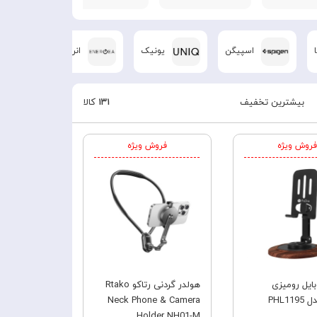
اسپیگن
یونیک
انرژیا
ا
بیشترین تخفیف
۱۳۱
کالا
فروش ویژه
فروش ویژه
ایل رومیزی
هولدر گردنی رتاکو Rtako
PHL11
Neck Phone & Camera
Holder NH01-M