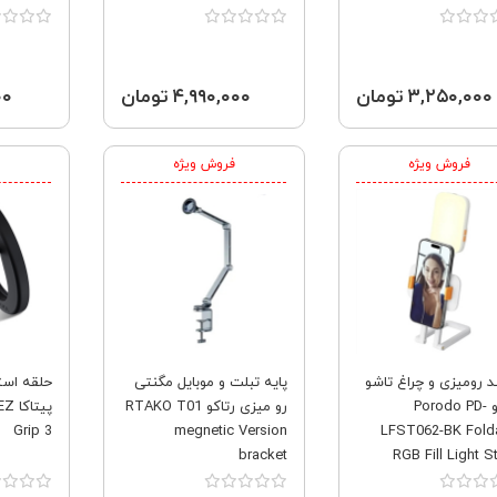
۳,۲۵۰,۰۰۰ تومان
۴,۹۹۰,۰۰۰ تومان
۰۰۰
فروش ویژه
فروش ویژه
د رومیزی و چراغ تاشو
پایه تبلت و موبایل مگنتی
حلقه است
پرودو Porodo PD-
رو میزی رتاکو RTAKO T01
پیت
Grip 3
megnetic Version
LFST062-BK Fold
bracket
RGB Fill Light S