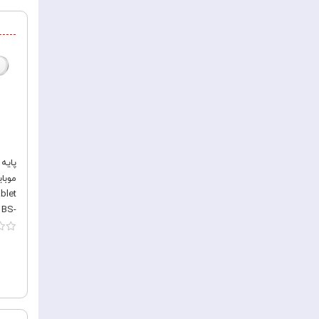
پایه
موبا
blet
 BS-
P010