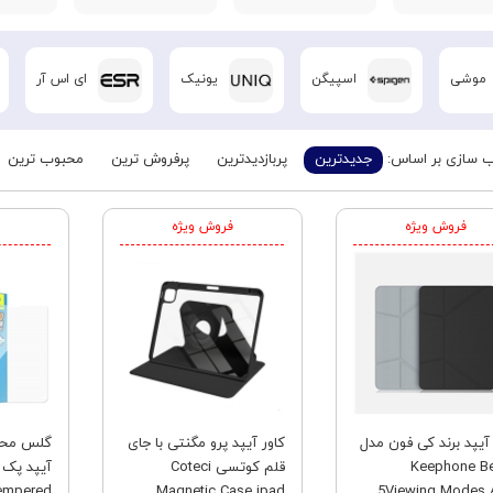
موشی
اسپیگن
یونیک
ای اس آر
 سازی بر اساس:
جدیدترین
پربازدیدترین
پرفروش ترین
محبوب ترین
فروش ویژه
فروش ویژه
آیپد برند کی فون مدل
کاور آیپد پرو مگنتی با جای
گلس محاف
Keephone Be
قلم کوتسی Coteci
آیپد پک 
empered
Magnetic Case ipad
5Viewing Modes A