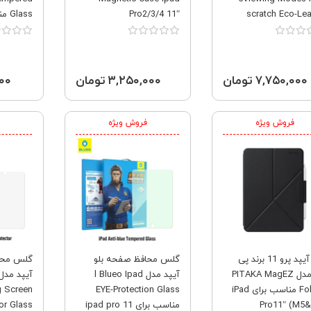
Pro2/3/4 11″
scratch Eco-Lea
مناسب برای iPad Pro 11
Air4/5/6(M2) 10.9″ ip-099
1 (2024)
2018 2020 
۷,۷۵۰,۰۰۰ تومان
۳,۲۵۰,۰۰۰ تومان
,۰۰۰
فروش ویژه
فروش ویژه
کاور آیپد پرو 11 برند پی
گلس محافظ صفحه بلو
گلس محا
تاکا مدل PITAKA MagEZ
آیپد مدل l Blueo Ipad
Folio 2 مناسب برای iPad
EYE-Protection Glass
g Screen
Pro11″ (M5
مناسب برای ipad pro 11