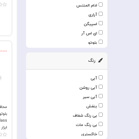
ادام المنتس
آراری
اسپیگن
ای اس آر
بلوئو
بیسوس
رنگ
پی تاکا
جی سی پال
آبی
ریگور اینورس
آبی روشن
زاند
آبی سیر
زگ
بنفش
محاف
سوییچ ایزی
بی رنگ شفاف
کوتتسی
بی رنگ مات
کوتسی
ابزا
خاکستری
کی فون