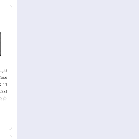
o 11
022)