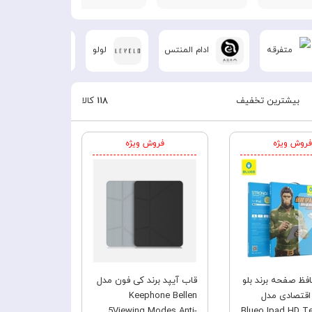
متفرقه
ادام المنتس
لولو
پی تاکا
بیشترین تخفیف
۱۱۸
کالا
فروش ویژه
فروش ویژه
ظ صفحه برند بلو
قاب آیپد برند کی فون مدل
اقتصادی مدل
Keephone Bellen
5Viewing Modes Anti-
Blueo Ipad HD T