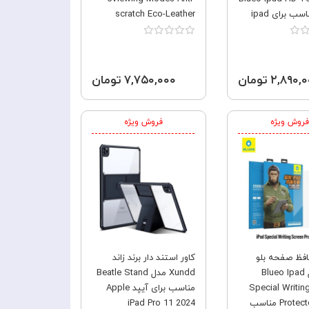
Glass مناسب برای ipad
scratch Eco-Leather
pro 1
مناسب برای Ipad pro 11
(2024-2025)
۲,۸۹۰ تومان
۷,۷۵۰,۰۰۰ تومان
فروش ویژه
فروش ویژه
فظ صفحه بلو
کاور استند دار برند زاند
آیپد مدل Blueo Ipad
Xundd مدل Beatle Stand
Special Writin
مناسب برای آیپد Apple
Protector Glass مناسب
iPad Pro 11 2024